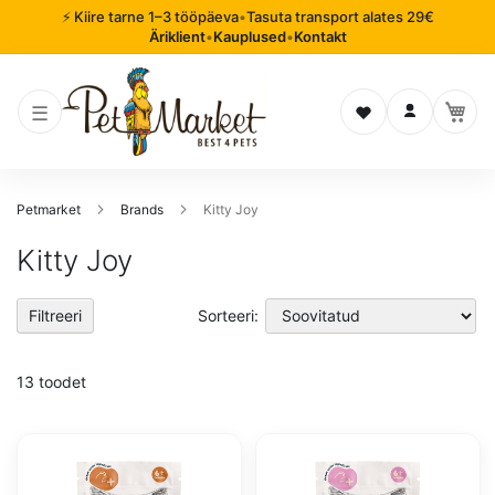
⚡ Kiire tarne 1–3 tööpäeva
•
Tasuta transport alates 29€
Äriklient
•
Kauplused
•
Kontakt
Soovinimekiri
Logi sisse
Petmarket
Brands
Kitty Joy
Kitty Joy
Filtreeri
Sorteeri:
13
toodet