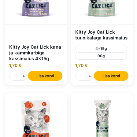
Kitty Joy Cat Lick
tuunikalaga kassimaius
Kitty Joy Cat Lick kana
4x15g
ja kammkarbiga
90g
kassimaius 4x15g
1,70 €
1,70 €
+
+
Lisa korvi
Lisa korvi