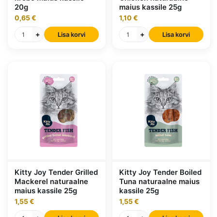
20g
maius kassile 25g
0,65 €
1,10 €
+
+
Lisa korvi
Lisa korvi
Kitty Joy Tender Grilled
Kitty Joy Tender Boiled
Mackerel naturaalne
Tuna naturaalne maius
maius kassile 25g
kassile 25g
1,55 €
1,55 €