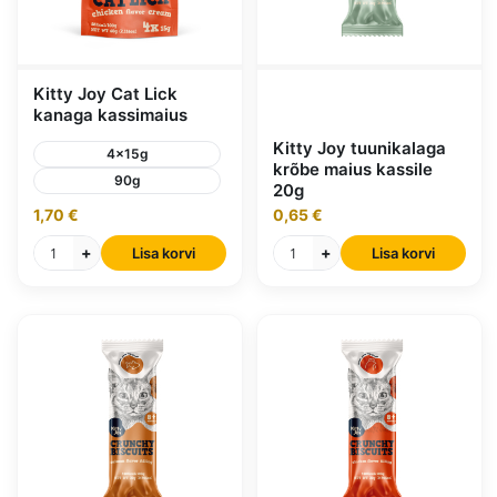
Kitty Joy Cat Lick
kanaga kassimaius
Kitty Joy tuunikalaga
4x15g
krõbe maius kassile
90g
20g
1,70 €
0,65 €
+
+
Lisa korvi
Lisa korvi