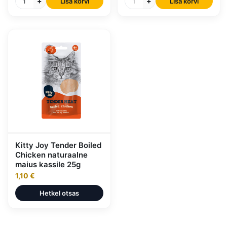
+
+
Lisa korvi
Lisa korvi
Kitty Joy Tender Boiled
Chicken naturaalne
maius kassile 25g
1,10 €
Hetkel otsas