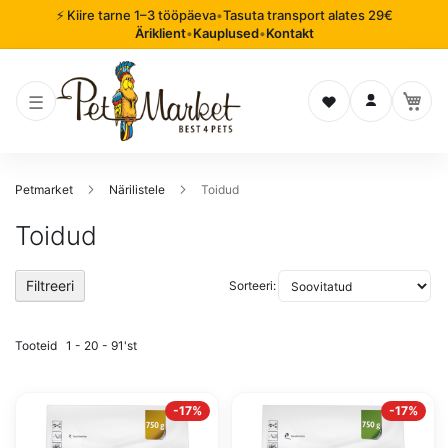
⚡ Kiire tarne 1–3 tööpäeva
•
Tasuta transport alates 29€
Äriklient
•
Kauplused
•
Kontakt
Soovinimekiri
Logi sisse
Petmarket
Närilistele
Toidud
Toidud
Filtreeri
Sorteeri:
Tooteid
1
-
20
-
91
'st
-17%
-17%