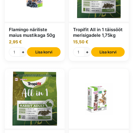
Flamingo näriliste
Tropifit All in 1 täissööt
maius mustikaga 50g
merisigadele 1,75kg
2,95 €
15,50 €
+
+
Lisa korvi
Lisa korvi