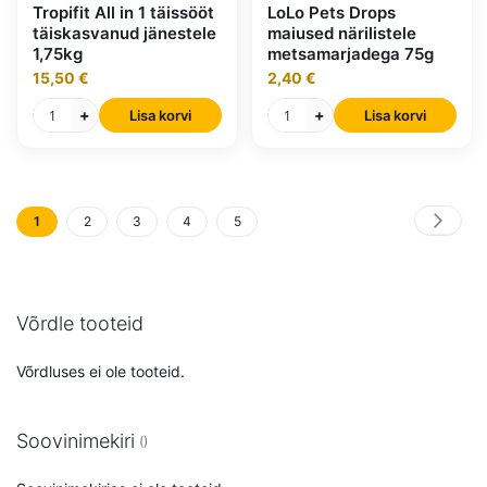
Tropifit All in 1 täissööt
LoLo Pets Drops
täiskasvanud jänestele
maiused närilistele
1,75kg
metsamarjadega 75g
15,50 €
2,40 €
+
+
Lisa korvi
Lisa korvi
1
2
3
4
5
Leht
Edasi
Loed
Leht
Leht
Leht
Leht
hetkel
lehekülge
Võrdle tooteid
Võrdluses ei ole tooteid.
Soovinimekiri