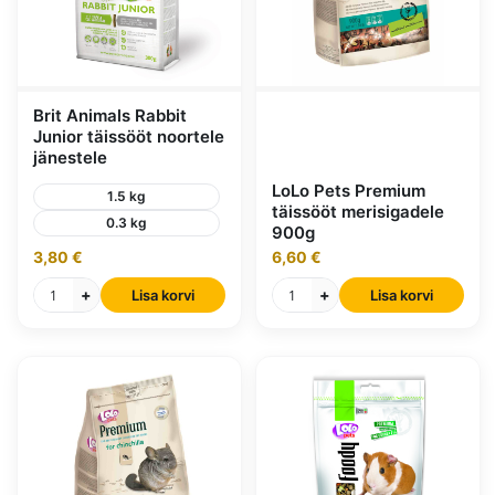
Brit Animals Rabbit
Junior täissööt noortele
jänestele
LoLo Pets Premium
1.5 kg
täissööt merisigadele
0.3 kg
900g
3,80 €
6,60 €
+
+
Lisa korvi
Lisa korvi