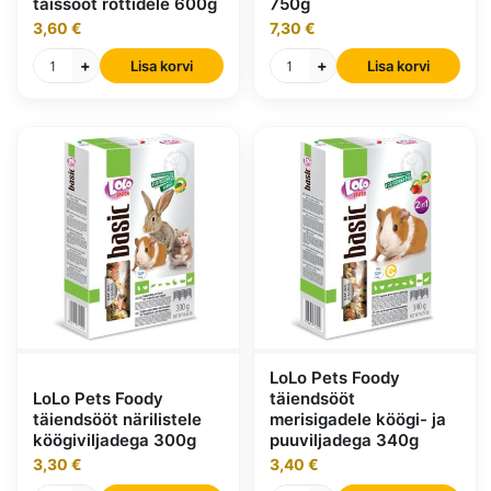
täissööt rottidele 600g
750g
3,60 €
7,30 €
+
+
Lisa korvi
Lisa korvi
LoLo Pets Foody
LoLo Pets Foody
täiendsööt
täiendsööt närilistele
merisigadele köögi- ja
köögiviljadega 300g
puuviljadega 340g
3,30 €
3,40 €