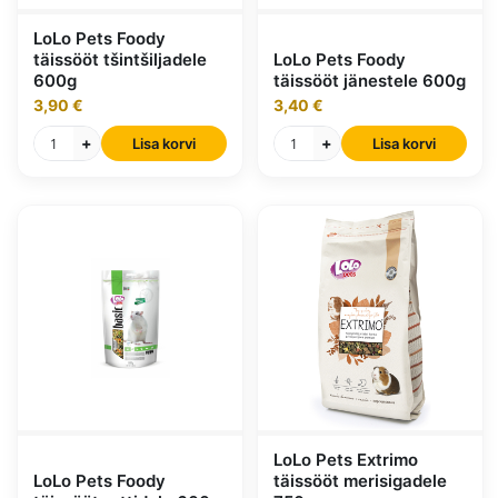
LoLo Pets Foody
täissööt tšintšiljadele
LoLo Pets Foody
600g
täissööt jänestele 600g
3,90 €
3,40 €
+
+
Lisa korvi
Lisa korvi
LoLo Pets Extrimo
LoLo Pets Foody
täissööt merisigadele