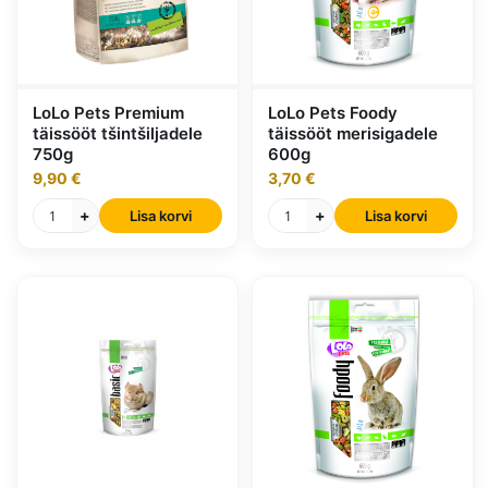
LoLo Pets Premium
LoLo Pets Foody
täissööt tšintšiljadele
täissööt merisigadele
750g
600g
9,90 €
3,70 €
+
+
Lisa korvi
Lisa korvi