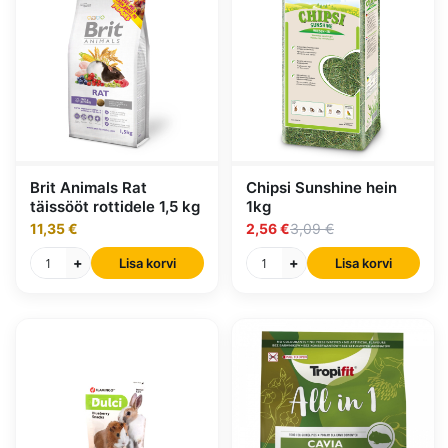
Brit Animals Rat
Chipsi Sunshine hein
täissööt rottidele 1,5 kg
1kg
11,35 €
2,56 €
3,09 €
+
+
Lisa korvi
Lisa korvi