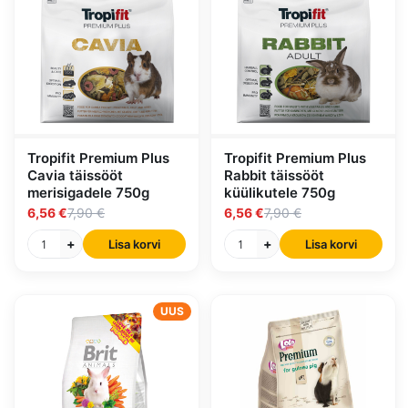
Tropifit Premium Plus
Tropifit Premium Plus
Cavia täissööt
Rabbit täissööt
merisigadele 750g
küülikutele 750g
6,56 €
7,90 €
6,56 €
7,90 €
+
+
Lisa korvi
Lisa korvi
UUS