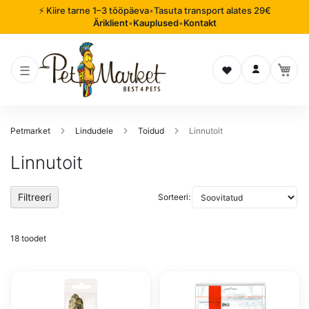
⚡ Kiire tarne 1–3 tööpäeva
•
Tasuta transport alates 29€
Äriklient
•
Kauplused
•
Kontakt
Soovinimekiri
Logi sisse
Petmarket
Lindudele
Toidud
Linnutoit
Linnutoit
Filtreeri
Sorteeri:
18
toodet