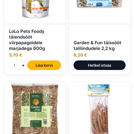
LoLo Pets Foody
täiendsööt
viirpapagoidele
Garden & Fun täissööt
marjadega 600g
talilindudele 2,2 kg
3,70 €
9,20 €
+
Lisa korvi
Hetkel otsas