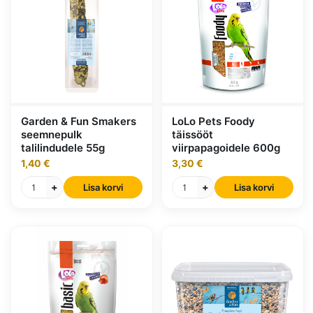
Garden & Fun Smakers
LoLo Pets Foody
seemnepulk
täissööt
talilindudele 55g
viirpapagoidele 600g
1,40 €
3,30 €
+
+
Lisa korvi
Lisa korvi