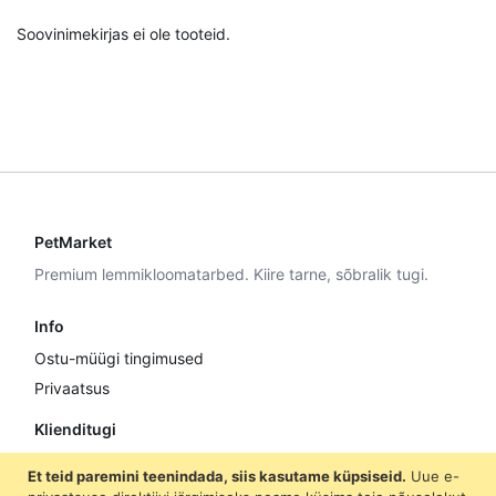
Soovinimekirjas ei ole tooteid.
PetMarket
Premium lemmikloomatarbed. Kiire tarne, sõbralik tugi.
Info
Ostu-müügi tingimused
Privaatsus
Klienditugi
E–R 9:00–17:00
Et teid paremini teenindada, siis kasutame küpsiseid.
Uue e-
+372 5307 8870