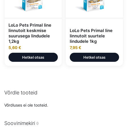
LoLo Pets Primal line
linnutoit keskmise
LoLo Pets Primal line
suurusega lindudele
linnutoit suurtele
1,2kg
lindudele 1kg
5,60 €
7,95 €
Hetkel otsas
Hetkel otsas
Võrdle tooteid
Võrdluses ei ole tooteid.
Soovinimekiri