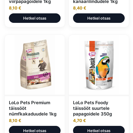
viirpapagoidele 1kg
kanaarilindudele 1kg
8,10 €
8,40 €
Hetkel otsas
Hetkel otsas
LoLo Pets Premium
LoLo Pets Foody
täissööt
täissööt suurtele
nümfkakaduudele 1kg
papagoidele 350g
8,10 €
4,70 €
Hetkel otsas
Hetkel otsas