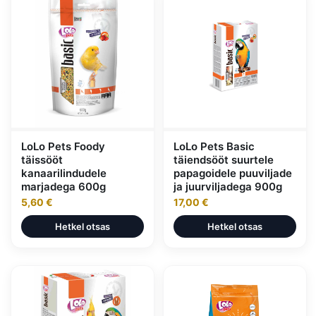
LoLo Pets Foody
LoLo Pets Basic
täissööt
täiendsööt suurtele
kanaarilindudele
papagoidele puuviljade
marjadega 600g
ja juurviljadega 900g
5,60 €
17,00 €
Hetkel otsas
Hetkel otsas