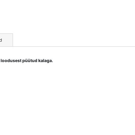
d
ja loodusest püütud kalaga.