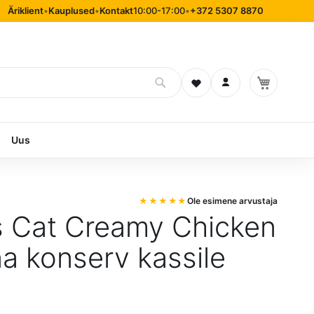
Äriklient
•
Kauplused
•
Kontakt
10:00-17:00
•
+372 5307 8870
Soovinimekiri
Logi sisse
Uus
Ole esimene arvustaja
s Cat Creamy Chicken
a konserv kassile