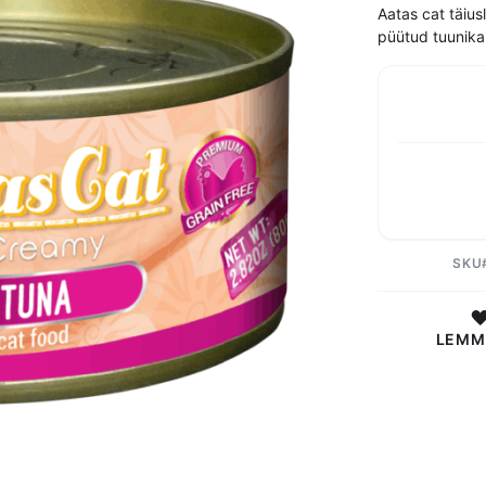
Aatas cat täius
püütud tuunika
SKU
LEMM