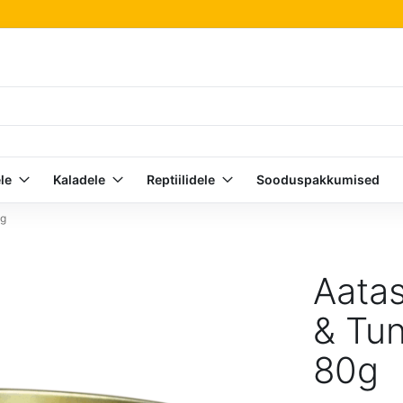
le
Kaladele
Reptiilidele
Sooduspakkumised
0g
Aata
& Tun
80g