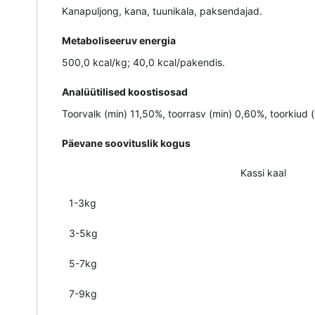
Kanapuljong, kana, tuunikala, paksendajad.
Metaboliseeruv energia
500,0 kcal/kg; 40,0 kcal/pakendis.
Analüütilised koostisosad
Toorvalk (min) 11,50%, toorrasv (min) 0,60%, toorkiud
Päevane soovituslik kogus
Kassi kaal
1-3kg
3-5kg
5-7kg
7-9kg