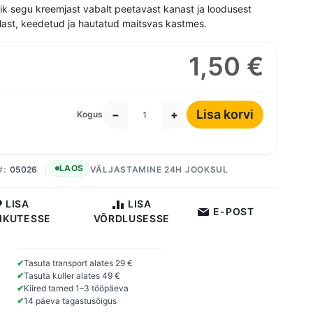
lik segu kreemjast vabalt peetavast kanast ja loodusest
last, keedetud ja hautatud maitsvas kastmes.
1,50 €
Lisa korvi
−
+
Kogus
LAOS
05026
VÄLJASTAMINE 24H JOOKSUL
LISA
LISA
E-POST
IKUTESSE
VÕRDLUSESSE
✔
Tasuta transport alates 29 €
✔
Tasuta kuller alates 49 €
✔
Kiired tarned 1–3 tööpäeva
✔
14 päeva tagastusõigus