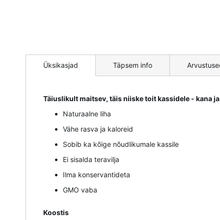
Mine
pildigalerii
Üksikasjad
Täpsem info
Arvustuse
algusesse
Täiuslikult maitsev, täis niiske toit kassidele - kana 
Naturaalne liha
Vähe rasva ja kaloreid
Sobib ka kõige nõudlikumale kassile
Ei sisalda teravilja
Ilma konservantideta
GMO vaba
Koostis