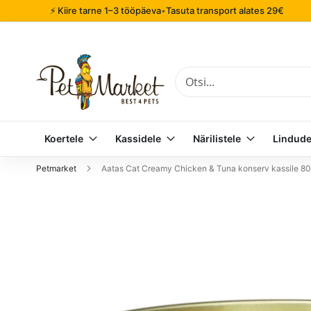
⚡ Kiire tarne 1–3 tööpäeva
•
Tasuta transport alates 29€
Otsi
Koertele
Kassidele
Närilistele
Lindude
Petmarket
Aatas Cat Creamy Chicken & Tuna konserv kassile 8
Mine
pildigalerii
lõppu