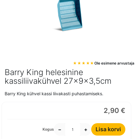
Mine
Ole esimene arvustaja
pildigalerii
Barry King helesinine
algusesse
kassiliivakühvel 27x9x3,5cm
Barry King kühvel kassi liivakasti puhastamiseks.
2,90 €
Lisa korvi
−
+
Kogus