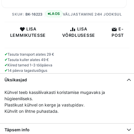
LAOS
SKU
BK-16223
VÄLJASTAMINE 24H JOOKSUL
LISA
LISA
E-
LEMMIKUTESSE
VÕRDLUSESSE
POST
✔
Tasuta transport alates 29 €
✔
Tasuta kuller alates 49 €
✔
Kiired tarned 1–3 tööpäeva
✔
14 päeva tagastusõigus
Üksikasjad
Kühvel teeb kassiliivakasti koristamise mugavaks ja
hügieeniliseks.
Plastikust kühvel on kerge ja vastupidav.
Kühvlit on lihtne puhastada.
Täpsem info