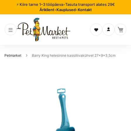
⚡ Kiire tarne 1–3 tööpäeva
•
Tasuta transport alates 29€
Äriklient
•
Kauplused
•
Kontakt
Soovinimekiri
Logi sisse
Petmarket
Barry King helesinine kassiliivakühvel 27x9x3,5cm
Mine
pildigalerii
lõppu