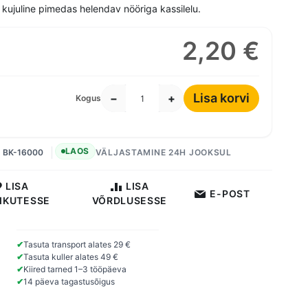
 kujuline pimedas helendav nööriga kassilelu.
2,20 €
Lisa korvi
−
+
Kogus
LAOS
BK-16000
VÄLJASTAMINE 24H JOOKSUL
LISA
LISA
E-POST
IKUTESSE
VÕRDLUSESSE
✔
Tasuta transport alates 29 €
✔
Tasuta kuller alates 49 €
✔
Kiired tarned 1–3 tööpäeva
✔
14 päeva tagastusõigus