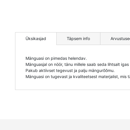
Mine
pildigalerii
Üksikasjad
Täpsem info
Arvustuse
algusesse
Mänguasi on pimedas helendav.
Mänguasjal on nöör, tänu millele saab seda lihtsalt igas
Pakub aktiivset tegevust ja palju mängurõõmu.
Mänguasi on tugevast ja kvaliteetsest materjalist, mis