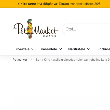
⚡ Kiire tarne 1–3 tööpäeva
•
Tasuta transport alates 29€
Otsi
Koertele
Kassidele
Närilistele
Lindude
Petmarket
Barry King kassilelu pimedas helendav roheline kala
Mine
pildigalerii
lõppu