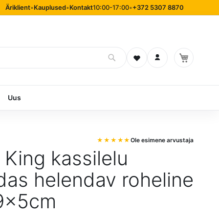
Äriklient
•
Kauplused
•
Kontakt
10:00-17:00
•
+372 5307 8870
Soovinimekiri
Logi sisse
Uus
Ole esimene arvustaja
 King kassilelu
as helendav roheline
 9x5cm