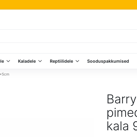
le
Kaladele
Reptiilidele
Sooduspakkumised
 9x5cm
Barry
pimed
kala