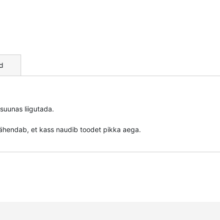
d
 suunas liigutada.
 tähendab, et kass naudib toodet pikka aega.