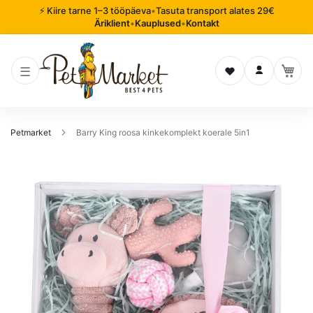
⚡ Kiire tarne 1–3 tööpäeva
•
Tasuta transport alates 29€
Äriklient
•
Kauplused
•
Kontakt
Soovinimekiri
Logi sisse
Petmarket
Barry King roosa kinkekomplekt koerale 5in1
Mine
pildigalerii
lõppu