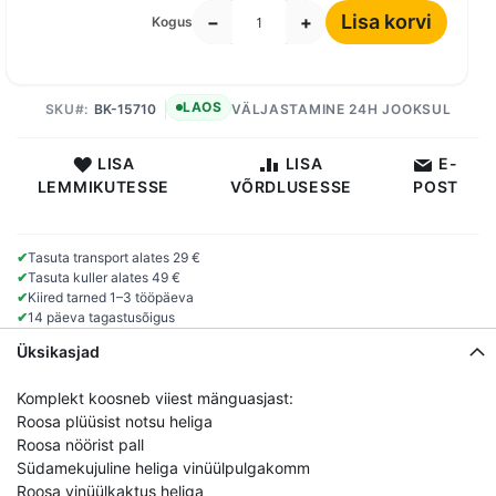
Lisa korvi
−
+
Kogus
LAOS
SKU
BK-15710
VÄLJASTAMINE 24H JOOKSUL
LISA
LISA
E-
LEMMIKUTESSE
VÕRDLUSESSE
POST
✔
Tasuta transport alates 29 €
✔
Tasuta kuller alates 49 €
✔
Kiired tarned 1–3 tööpäeva
✔
14 päeva tagastusõigus
Üksikasjad
Komplekt koosneb viiest mänguasjast:
Roosa plüüsist notsu heliga
Roosa nöörist pall
Südamekujuline heliga vinüülpulgakomm
Roosa vinüülkaktus heliga