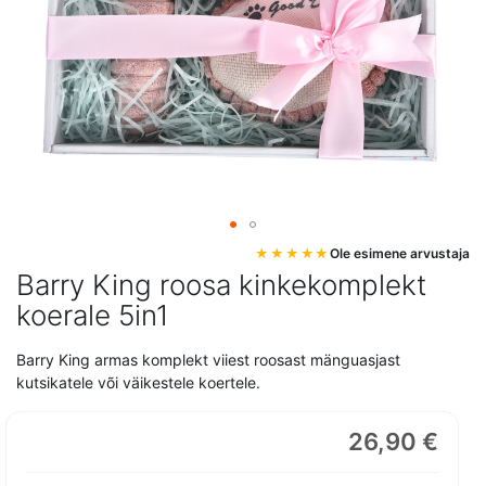
Mine
Ole esimene arvustaja
pildigalerii
Barry King roosa kinkekomplekt
algusesse
koerale 5in1
Barry King armas komplekt viiest roosast mänguasjast
kutsikatele või väikestele koertele.
26,90 €