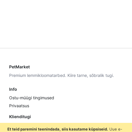
PetMarket
Premium lemmikloomatarbed. Kiire tarne, sõbralik tugi.
Info
Ostu-müügi tingimused
Privaatsus
Klienditugi
E–R 9:00–17:00
Et teid paremini teenindada, siis kasutame küpsiseid.
Uue e-