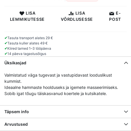
LISA
LISA
E-
LEMMIKUTESSE
VÕRDLUSESSE
POST
✔
Tasuta transport alates 29 €
✔
Tasuta kuller alates 49 €
✔
Kiired tarned 1–3 tööpäeva
✔
14 päeva tagastusõigus
Üksikasjad
Valmistatud väga tugevast ja vastupidavast looduslikust
kummist.
Ideaalne hammaste hoolduseks ja igemete masseerimiseks.
Sobib igat tõugu täiskasvanud koertele ja kutsikatele.
Täpsem info
Arvustused