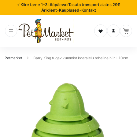
⚡ Kiire tarne 1–3 tööpäeva
•
Tasuta transport alates 29€
Äriklient
•
Kauplused
•
Kontakt
Soovinimekiri
Logi sisse
Petmarket
Barry King tugev kummist koeralelu roheline hiir L 10cm
Mine
pildigalerii
lõppu