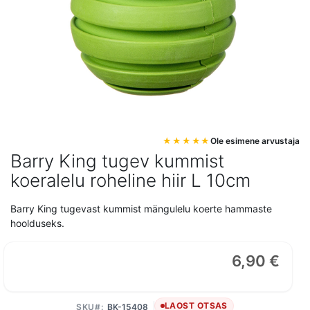
Mine
Ole esimene arvustaja
pildigalerii
Barry King tugev kummist
algusesse
koeralelu roheline hiir L 10cm
Barry King tugevast kummist mängulelu koerte hammaste
hoolduseks.
6,90 €
LAOST OTSAS
SKU
BK-15408