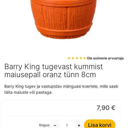
Mine
Ole esimene arvustaja
pildigalerii
Barry King tugevast kummist
algusesse
maiusepall oranz tünn 8cm
Barry King tugev ja vastupidav mänguasi koertele, mille saab
täita maiuste või pastaga.
7,90 €
Lisa korvi
−
+
Kogus