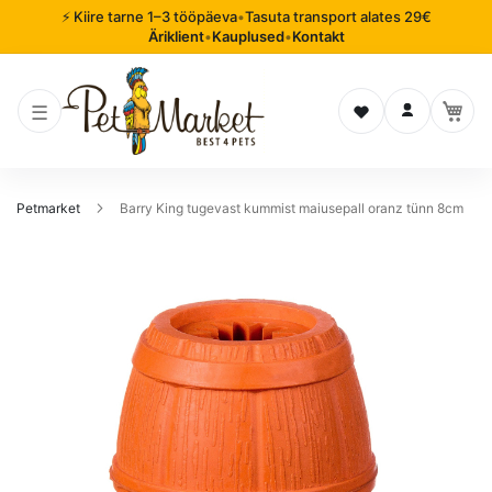
⚡ Kiire tarne 1–3 tööpäeva
•
Tasuta transport alates 29€
Äriklient
•
Kauplused
•
Kontakt
Soovinimekiri
Logi sisse
Petmarket
Barry King tugevast kummist maiusepall oranz tünn 8cm
Mine
pildigalerii
lõppu