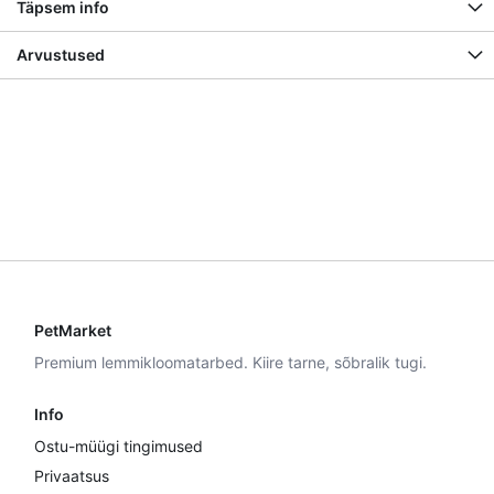
Täpsem info
Arvustused
PetMarket
Premium lemmikloomatarbed. Kiire tarne, sõbralik tugi.
Info
Ostu-müügi tingimused
Privaatsus