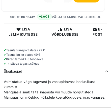
LAOS
SKU
BK-15412
VÄLJASTAMINE 24H JOOKSUL
LISA
LISA
E-
LEMMIKUTESSE
VÕRDLUSESSE
POST
✔
Tasuta transport alates 29 €
✔
Tasuta kuller alates 49 €
✔
Kiired tarned 1–3 tööpäeva
✔
14 päeva tagastusõigus
Üksikasjad
Valmistatud väga tugevast ja vastupidavast looduslikust
kummist.
Mänguasja saab täita lihapasta või muude hõrgutistega.
Mänguasi on mõeldud kõikidele koeratõugudele, igas vanuses.