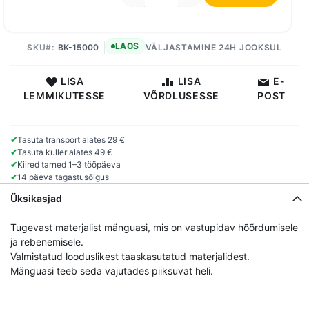
LAOS
SKU
BK-15000
VÄLJASTAMINE 24H JOOKSUL
LISA
LISA
E-
LEMMIKUTESSE
VÕRDLUSESSE
POST
✔
Tasuta transport alates 29 €
✔
Tasuta kuller alates 49 €
✔
Kiired tarned 1–3 tööpäeva
✔
14 päeva tagastusõigus
Üksikasjad
Tugevast materjalist mänguasi, mis on vastupidav hõõrdumisele
ja rebenemisele.
Valmistatud looduslikest taaskasutatud materjalidest.
Mänguasi teeb seda vajutades piiksuvat heli.