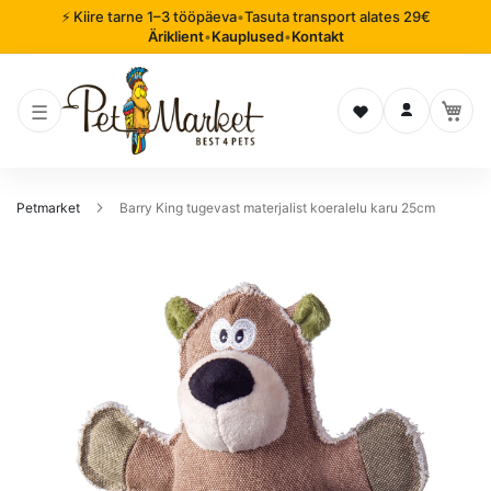
⚡ Kiire tarne 1–3 tööpäeva
•
Tasuta transport alates 29€
Äriklient
•
Kauplused
•
Kontakt
Soovinimekiri
Logi sisse
Petmarket
Barry King tugevast materjalist koeralelu karu 25cm
Mine
pildigalerii
lõppu