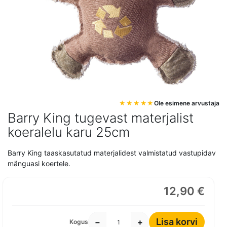
Mine
Ole esimene arvustaja
pildigalerii
Barry King tugevast materjalist
algusesse
koeralelu karu 25cm
Barry King taaskasutatud materjalidest valmistatud vastupidav
mänguasi koertele.
12,90 €
Lisa korvi
−
+
Kogus