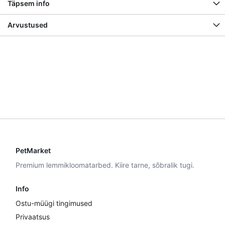
Täpsem info
Arvustused
PetMarket
Premium lemmikloomatarbed. Kiire tarne, sõbralik tugi.
Info
Ostu-müügi tingimused
Privaatsus