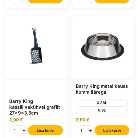
Barry King metallkauss
kummiäärega
Barry King
0.38L
kassiliivakühvel grafiit
0.9L
27x9x3,5cm
2,90 €
2,90 €
+
+
Lisa korvi
Lisa korvi