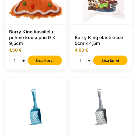
Barry King kassilelu
pehme kuusepuu 9 x
Barry King elastikside
9,5cm
5cm x 4,5m
1,50 €
4,60 €
+
+
Lisa korvi
Lisa korvi