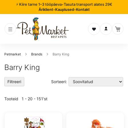
⚡ Kiire tarne 1–3 tööpäeva
•
Tasuta transport alates 29€
Äriklient
•
Kauplused
•
Kontakt
Soovinimekiri
Logi sisse
Petmarket
Brands
Barry King
Barry King
Filtreeri
Sorteeri:
Tooteid
1
-
20
-
151
'st