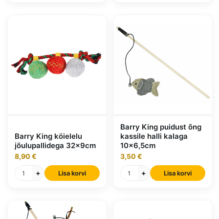
Barry King puidust õng
Barry King köielelu
kassile halli kalaga
jõulupallidega 32x9cm
10x6,5cm
8,90 €
3,50 €
+
+
Lisa korvi
Lisa korvi