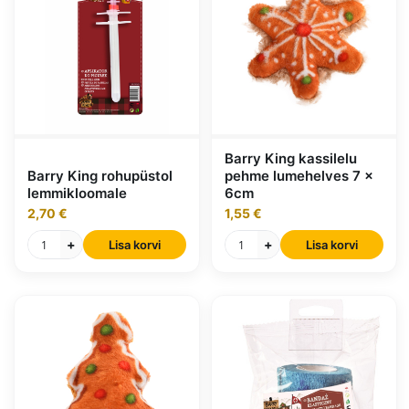
Barry King kassilelu
Barry King rohupüstol
pehme lumehelves 7 x
lemmikloomale
6cm
2,70 €
1,55 €
+
+
Lisa korvi
Lisa korvi