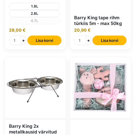
1.8L
2.8L
Barry King tape rihm
4.7L
türkiis 5m - max 50kg
28,00 €
20,90 €
+
+
Lisa korvi
Lisa korvi
Barry King 2x
metallkausid värvitud