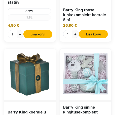
statiivil
Barry King roosa
0.22L
kinkekomplekt koerale
1.8L
5in1
4,90 €
26,90 €
+
+
Lisa korvi
Lisa korvi
Barry King sinine
Barry King koeralelu
kingitusekomplekt