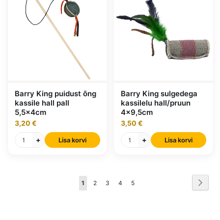
Barry King puidust õng
Barry King sulgedega
kassile hall pall
kassilelu hall/pruun
5,5x4cm
4x9,5cm
3,20 €
3,50 €
+
+
Lisa korvi
Lisa korvi
Leht
Leht
Edasi
Loed
Leht
Leht
Leht
Leht
1
2
3
4
5
hetkel
lehekülge