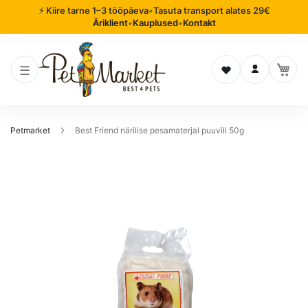
⚡ Kiire tarne 1–3 tööpäeva
•
Tasuta transport alates 29€
Äriklient
•
Kauplused
•
Kontakt
Soovinimekiri
Logi sisse
Petmarket
Best Friend närilise pesamaterjal puuvill 50g
Mine
pildigalerii
lõppu