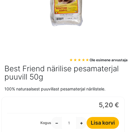
Mine
Ole esimene arvustaja
pildigalerii
Best Friend närilise pesamaterjal
algusesse
puuvill 50g
100% naturaalsest puuvillast pesamaterjal närilistele.
5,20 €
Lisa korvi
−
+
Kogus