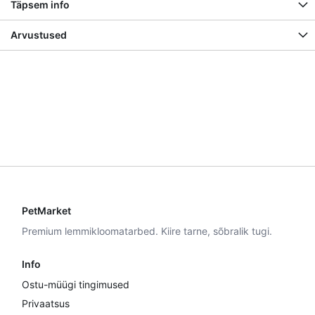
Täpsem info
Arvustused
PetMarket
Premium lemmikloomatarbed. Kiire tarne, sõbralik tugi.
Info
Ostu-müügi tingimused
Privaatsus