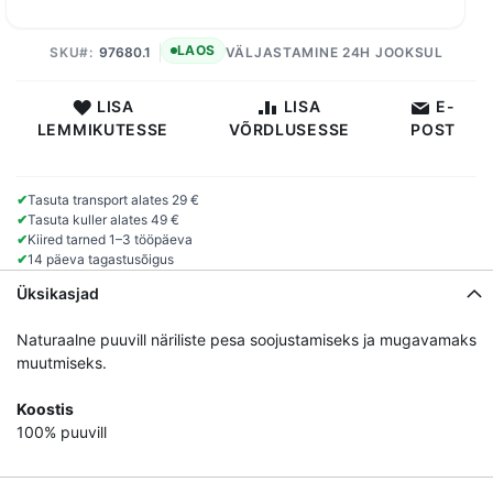
LAOS
SKU
97680.1
VÄLJASTAMINE 24H JOOKSUL
LISA
LISA
E-
LEMMIKUTESSE
VÕRDLUSESSE
POST
✔
Tasuta transport alates 29 €
✔
Tasuta kuller alates 49 €
✔
Kiired tarned 1–3 tööpäeva
✔
14 päeva tagastusõigus
Üksikasjad
Naturaalne puuvill näriliste pesa soojustamiseks ja mugavamaks
muutmiseks.
Koostis
100% puuvill