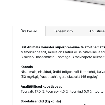
Mine
pildigalerii
Üksikasjad
Täpsem info
Arvustuse
algusesse
Brit Animals Hamster superpremium-täistoit hamstri
Mitmekülgne toit, millele on lisatud olulisi vitamiine ja to
Sisaldab linaseemneid - oomega-3 rasvhapete allikas te
Koostis
Nisu, mais, nisuidud, ürdid (nõges, võilill, teeleht), k
(50 mg/kg), Yucca schidigera ekstrakt (45 mg/kg).
Analüütilised koostisosad
Toorvalk 17,0 %, toorrasv 4,5 %, toorkiud 5,0 %, toortu
Söödalisandid (kg kohta)