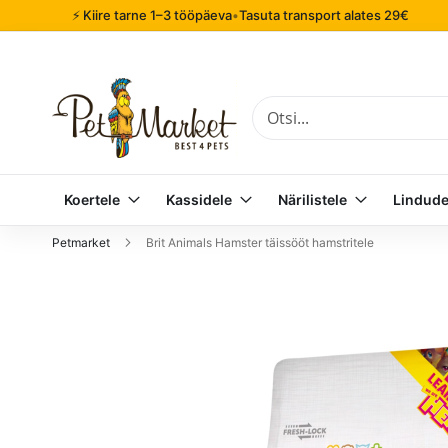
⚡ Kiire tarne 1–3 tööpäeva
•
Tasuta transport alates 29€
Otsi
Koertele
Kassidele
Närilistele
Lindude
Petmarket
Brit Animals Hamster täissööt hamstritele
Mine
pildigalerii
lõppu