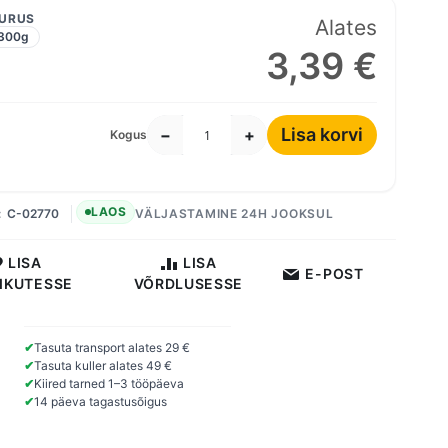
UURUS
Alates
300g
3,39 €
Lisa korvi
−
+
Kogus
LAOS
C-02770
VÄLJASTAMINE 24H JOOKSUL
LISA
LISA
E-POST
IKUTESSE
VÕRDLUSESSE
✔
Tasuta transport alates 29 €
✔
Tasuta kuller alates 49 €
✔
Kiired tarned 1–3 tööpäeva
✔
14 päeva tagastusõigus