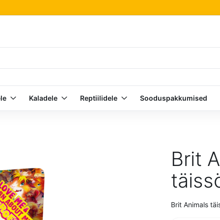
le
Kaladele
Reptiilidele
Sooduspakkumised
Brit 
täiss
Brit Animals täi