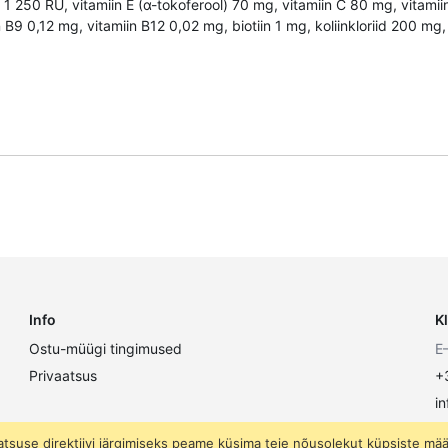
3 1 250 RÜ, vitamiin E (α-tokoferool) 70 mg, vitamiin C 80 mg, vitamii
n B9 0,12 mg, vitamiin B12 0,02 mg, biotiin 1 mg, koliinkloriid 200
Info
K
Ostu-müügi tingimused
E
Privaatsus
+
i
atsuse direktiivi järgimiseks peame küsima teie nõusolekut küpsiste mä