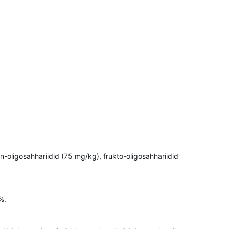
nan-oligosahhariidid (75 mg/kg), frukto-oligosahhariidid
%.