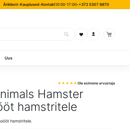
Äriklient
•
Kauplused
•
Kontakt
10:00-17:00
•
+372 5307 8870
Soovinimekiri
Logi sisse
Uus
Ole esimene arvustaja
Animals Hamster
ööt hamstritele
ssööt hamstritele.