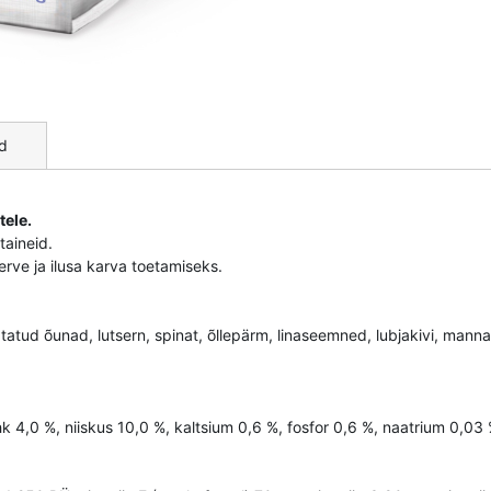
d
tele.
itaineid.
rve ja ilusa karva toetamiseks.
uivatatud õunad, lutsern, spinat, õllepärm, linaseemned, lubjakivi, man
hk 4,0 %, niiskus 10,0 %, kaltsium 0,6 %, fosfor 0,6 %, naatrium 0,03 