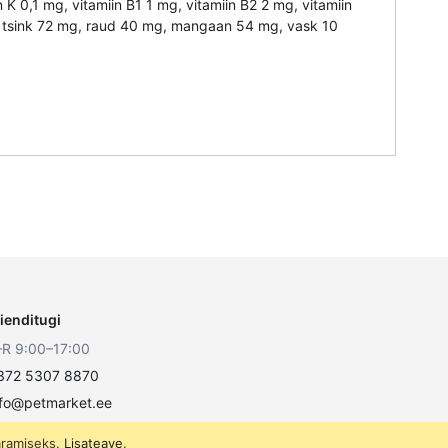
n K 0,1 mg, vitamiin B1 1 mg, vitamiin B2 2 mg, vitamiin
 mg, tsink 72 mg, raud 40 mg, mangaan 54 mg, vask 10
lienditugi
–R 9:00–17:00
372 5307 8870
nfo@petmarket.ee
äramiseks.
Lisateave
.