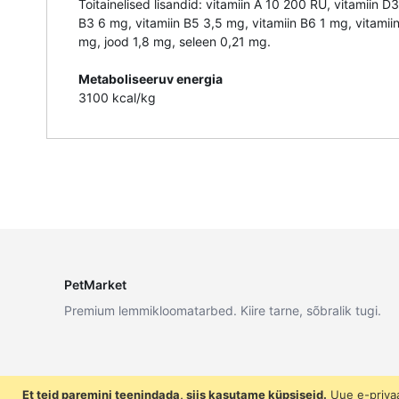
Toitainelised lisandid: vitamiin A 10 200 RÜ, vitamiin D
B3 6 mg, vitamiin B5 3,5 mg, vitamiin B6 1 mg, vitamii
mg, jood 1,8 mg, seleen 0,21 mg.
Metaboliseeruv energia
3100 kcal/kg
PetMarket
Premium lemmikloomatarbed. Kiire tarne, sõbralik tugi.
Et teid paremini teenindada, siis kasutame küpsiseid.
Uue e-priva