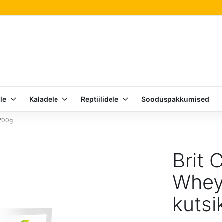
le
Kaladele
Reptiilidele
Sooduspakkumised
 200g
Brit 
Whey
kutsi