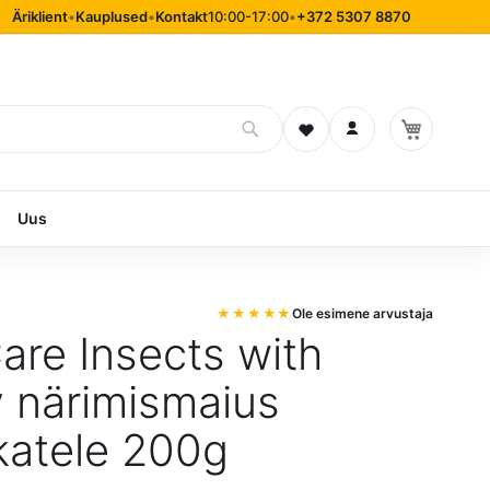
Äriklient
•
Kauplused
•
Kontakt
10:00-17:00
•
+372 5307 8870
Soovinimekiri
Logi sisse
Uus
Ole esimene arvustaja
Care Insects with
 närimismaius
katele 200g