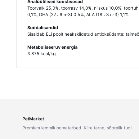
Analüütilised koostisosad
Toorvalk 25,0%, toorrasv 14,0%, niiskus 10,0%, toortu
0,1%, DHA (22 : 6 n-3) 0,5%, ALA (18 : 3 n-3) 1,1%.
Söödalisandid
Sisaldab ELi poolt heakskiidetud antioksüdante: taimeõl
Metaboliseeruv energia
3 875 kcal/kg
PetMarket
Premium lemmikloomatarbed. Kiire tarne, sõbralik tugi.