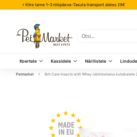
⚡ Kiire tarne 1–3 tööpäeva
•
Tasuta transport alates 29€
Otsi
Koertele
Kassidele
Närilistele
Lindude
Petmarket
Brit Care Insects with Whey närimismaius kutsikatele
Mine
pildigalerii
lõppu