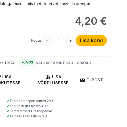
dakuga maius, mis toetab tervet kasvu ja arengut.
4,20 €
Lisa korvi
−
+
Kogus
LAOS
12574
VÄLJASTAMINE 24H JOOKSUL
LISA
LISA
E-POST
IKUTESSE
VÕRDLUSESSE
✔
Tasuta transport alates 29 €
✔
Tasuta kuller alates 49 €
✔
Kiired tarned 1–3 tööpäeva
✔
14 päeva tagastusõigus