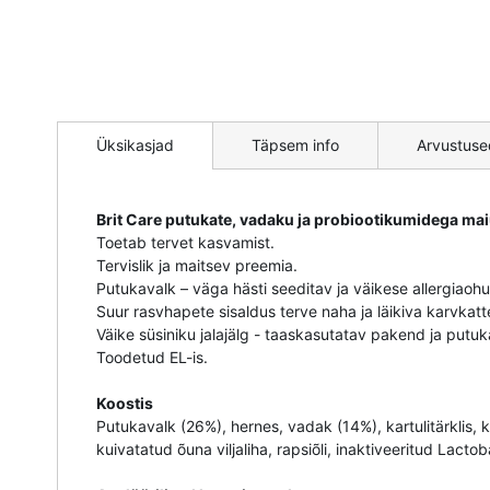
Mine
pildigalerii
Üksikasjad
Täpsem info
Arvustuse
algusesse
Brit Care putukate, vadaku ja probiootikumidega mai
Toetab tervet kasvamist.
Tervislik ja maitsev preemia.
Putukavalk – väga hästi seeditav ja väikese allergiaoh
Suur rasvhapete sisaldus terve naha ja läikiva karvkatt
Väike süsiniku jalajälg - taaskasutatav pakend ja putu
Toodetud EL-is.
Koostis
Putukavalk (26%), hernes, vadak (14%), kartulitärklis,
kuivatatud õuna viljaliha, rapsiõli, inaktiveeritud Lact