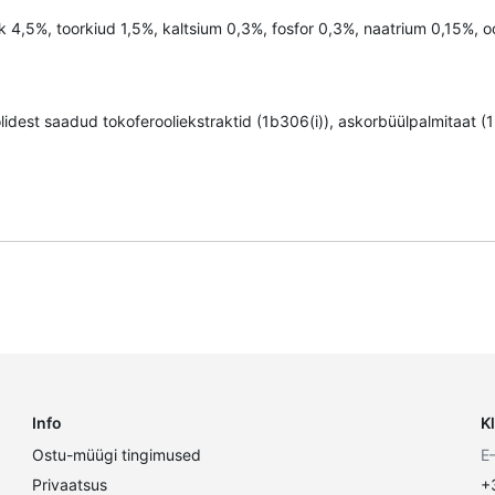
hk 4,5%, toorkiud 1,5%, kaltsium 0,3%, fosfor 0,3%, naatrium 0,15%
idest saadud tokoferooliekstraktid (1b306(i)), askorbüülpalmitaat (1
Info
K
Ostu-müügi tingimused
E
Privaatsus
+