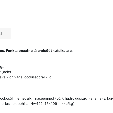
d
us. Funktsionaalne täiendsööt kutsikatele.
uga.
e jaoks.
kavalk on väga loodussõbralikud.
 kookosõli, hernevalk, linaseemned (5%), hüdrolüüsitud kanamaks, ku
obacillus acidophilus HA-122 (15x109 rakku/kg).