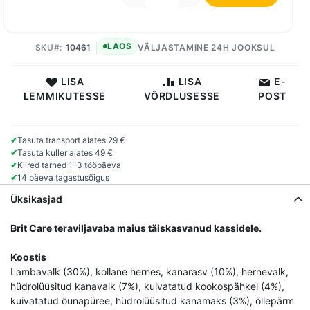
LAOS
SKU
10461
VÄLJASTAMINE 24H JOOKSUL
LISA
LISA
E-
LEMMIKUTESSE
VÕRDLUSESSE
POST
✔
Tasuta transport alates 29 €
✔
Tasuta kuller alates 49 €
✔
Kiired tarned 1–3 tööpäeva
✔
14 päeva tagastusõigus
Üksikasjad
Brit Care teraviljavaba maius täiskasvanud kassidele.
Koostis
Lambavalk (30%), kollane hernes, kanarasv (10%), hernevalk,
hüdrolüüsitud kanavalk (7%), kuivatatud kookospähkel (4%),
kuivatatud õunapüree, hüdrolüüsitud kanamaks (3%), õllepärm