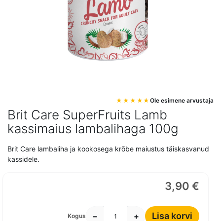
Mine
Ole esimene arvustaja
pildigalerii
Brit Care SuperFruits Lamb
algusesse
kassimaius lambalihaga 100g
Brit Care lambaliha ja kookosega krõbe maiustus täiskasvanud
kassidele.
3,90 €
Lisa korvi
−
+
Kogus