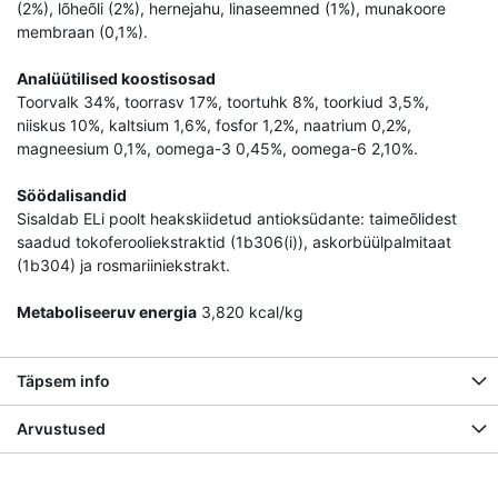
(2%), lõheõli (2%), hernejahu, linaseemned (1%), munakoore
membraan (0,1%).
Analüütilised koostisosad
Toorvalk 34%, toorrasv 17%, toortuhk 8%, toorkiud 3,5%,
niiskus 10%, kaltsium 1,6%, fosfor 1,2%, naatrium 0,2%,
magneesium 0,1%, oomega-3 0,45%, oomega-6 2,10%.
Söödalisandid
Sisaldab ELi poolt heakskiidetud antioksüdante: taimeõlidest
saadud tokoferooliekstraktid (1b306(i)), askorbüülpalmitaat
(1b304) ja rosmariiniekstrakt.
Metaboliseeruv energia
3,820 kcal/kg
Täpsem info
Arvustused