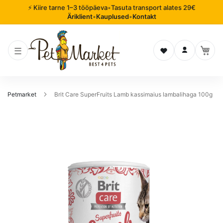
⚡ Kiire tarne 1–3 tööpäeva
•
Tasuta transport alates 29€
Äriklient
•
Kauplused
•
Kontakt
Soovinimekiri
Logi sisse
Petmarket
Brit Care SuperFruits Lamb kassimaius lambalihaga 100g
Mine
pildigalerii
lõppu