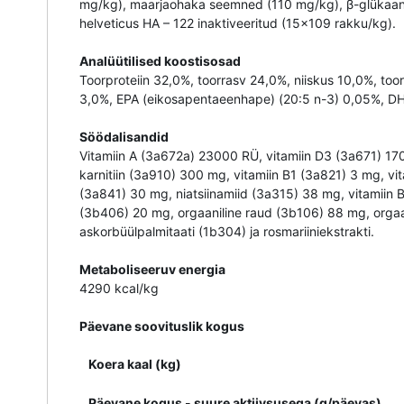
mg/kg), maarjaohaka seemned (110 mg/kg), β-glükaani 
helveticus HA – 122 inaktiveeritud (15x109 rakku/kg).
Analüütilised koostisosad
Toorproteiin 32,0%, toorrasv 24,0%, niiskus 10,0%, to
3,0%, EPA (eikosapentaeenhape) (20:5 n-3) 0,05%, D
Söödalisandid
Vitamiin A (3a672a) 23000 RÜ, vitamiin D3 (3a671) 170
karnitiin (3a910) 300 mg, vitamiin B1 (3a821) 3 mg, vi
(3a841) 30 mg, niatsiinamiid (3a315) 38 mg, vitamiin 
(3b406) 20 mg, orgaaniline raud (3b106) 88 mg, orgaani
askorbüülpalmitaati (1b304) ja rosmariiniekstrakti.
Metaboliseeruv energia
4290 kcal/kg
Päevane soovituslik kogus
Koera kaal (kg)
Päevane kogus - suure aktiivsusega (g/päevas)