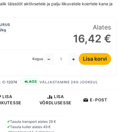
ik täissööt aktiivsetele ja palju liikuvatele koertele kana ja
UURUS
Alates
2kg
16,42 €
Lisa korvi
−
+
Kogus
LAOS
C-12374
VÄLJASTAMINE 24H JOOKSUL
LISA
LISA
E-POST
IKUTESSE
VÕRDLUSESSE
✔
Tasuta transport alates 29 €
✔
Tasuta kuller alates 49 €