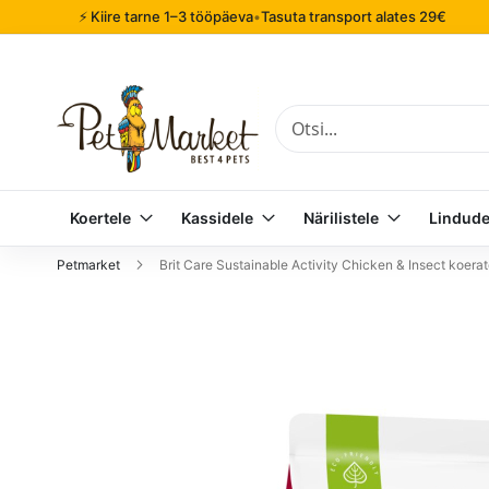
⚡ Kiire tarne 1–3 tööpäeva
•
Tasuta transport alates 29€
Otsi
Koertele
Kassidele
Närilistele
Lindude
Petmarket
Brit Care Sustainable Activity Chicken & Insect koerat
Mine
pildigalerii
lõppu