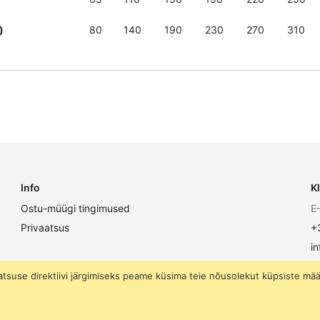
)
80
140
190
230
270
310
Info
K
Ostu-müügi tingimused
E
Privaatsus
+
i
atsuse direktiivi järgimiseks peame küsima teie nõusolekut küpsiste mä