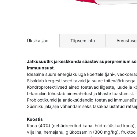
Mine
pildigalerii
Üksikasjad
Täpsem info
Arvustuse
algusesse
Jätkusuutlik ja keskkonda säästev superpremium söö
immuunsust.
Ideaalne suure energiakuluga koertele (jahi-, veokoera
Sisaldab kergesti seeditavaid ja suure toiteväärtusega 
Kondroprotektiivsed ained toetavad liigeste, luude ja k
L-karnitiin tõhustab ainevahetust ja lihaste taastumist.
Probiootikumid ja antioksüdandid toetavad immuunsüst
Süsiniku jalajälje vähendamiseks tasakaalustatud retse
Koostis
Kana (40%) (dehüdreeritud kana, hüdrolüüsitud kana), 
viljaliha, hernejahu, glükoosamiin (300 mg/kg), frukto