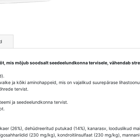
d
t, mis mõjub soodsalt seedeelundkonna tervisele, vähendab stres
d).
valke ja kõiki aminohappeid, mis on vajalikud suurepärase lihastoonu
õhrede tervist.
eemi ja seedeelundkonna tervist.
pt.
kaer (26%), dehüdreeritud putukad (14%), kanarasv, looduslikud mait
oligosahhariidid (230 mg/kg), kondroitiinsulfaat (230 mg/kg), manna