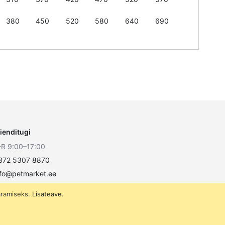
380
450
520
580
640
690
lienditugi
–R 9:00–17:00
372 5307 8870
nfo@petmarket.ee
äramiseks.
Lisateave
.
Liitu
Liitu
meie
uudiskirjaga: