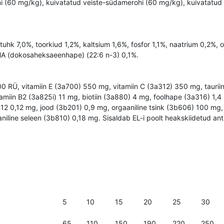
(60 mg/kg), kuivatatud veiste-südamerohi (60 mg/kg), kuivatatud a
ortuhk 7,0%, toorkiud 1,2%, kaltsium 1,6%, fosfor 1,1%, naatrium 0
HA (dokosaheksaeenhape) (22:6 n-3) 0,1%.
0 RÜ, vitamiin E (3a700) 550 mg, vitamiin C (3a312) 350 mg, tauriin
tamiin B2 (3a825i) 11 mg, biotiin (3a880) 4 mg, foolhape (3a316) 1,
B12 0,12 mg, jood (3b201) 0,9 mg, orgaaniline tsink (3b606) 100 mg
line seleen (3b810) 0,18 mg. Sisaldab EL-i poolt heakskiidetud anti
5
10
15
20
25
30
65
110
150
190
220
250