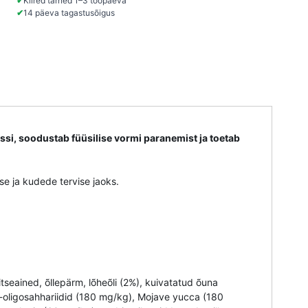
✔
Kiired tarned 1–3 tööpäeva
✔
14 päeva tagastusõigus
si, soodustab füüsilise vormi paranemist ja toetab
se ja kudede tervise jaoks.
seained, õllepärm, lõheõli (2%), kuivatatud õuna
ni-oligosahhariidid (180 mg/kg), Mojave yucca (180