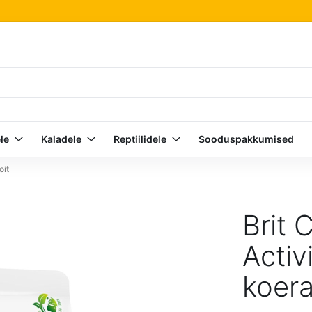
le
Kaladele
Reptiilidele
Sooduspakkumised
oit
Brit 
Activ
koera