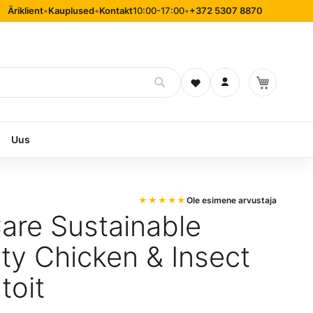
Äriklient
•
Kauplused
•
Kontakt
10:00-17:00
•
+372 5307 8870
Soovinimekiri
Logi sisse
Uus
Ole esimene arvustaja
Care Sustainable
ity Chicken & Insect
toit