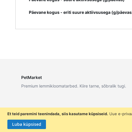
Päevane kogus - eriti suure aktiivsusega (g/päevas
PetMarket
Premium lemmikloomatarbed. Kiire tarne, sõbralik tugi.
Et teid paremini teenindada, siis kasutame küpsiseid.
Uue e-priva
Luba küpsised