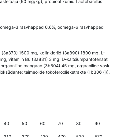
stelpaju (60 mg/kg), probiootikumid Lactobacillus
,2%, oomega-3 rasvhapped 0,6%, oomega-6 rasvhapped
 (3a370) 1500 mg, koliinkloriid (3a890) 1800 mg, L-
4 mg, vitamiin B6 (3a831) 3 mg, D-kaltsiumpantotenaat
, orgaaniline mangaan (3b504) 45 mg, orgaaniline vask
oksüdante: taimeõlide tokoferooliekstrakte (1b306 (i)),
40
50
60
70
80
90
310
370
420
470
520
570