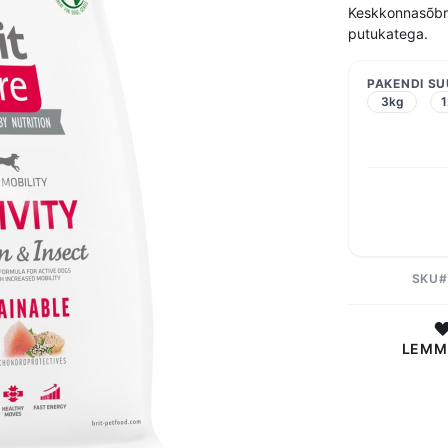
Keskkonnasõbral
putukatega.
PAKENDI S
3kg
1
SKU
LEMM