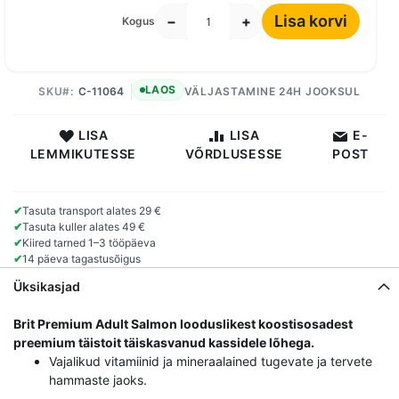
Lisa korvi
−
+
Kogus
LAOS
SKU
C-11064
VÄLJASTAMINE 24H JOOKSUL
LISA
LISA
E-
LEMMIKUTESSE
VÕRDLUSESSE
POST
✔
Tasuta transport alates 29 €
✔
Tasuta kuller alates 49 €
✔
Kiired tarned 1–3 tööpäeva
✔
14 päeva tagastusõigus
Üksikasjad
Brit Premium Adult Salmon looduslikest koostisosadest
preemium täistoit täiskasvanud kassidele lõhega.
Vajalikud vitamiinid ja mineraalained tugevate ja tervete
hammaste jaoks.