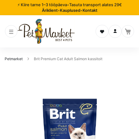
⚡ Kiire tarne 1–3 tööpäeva
•
Tasuta transport alates 29€
Äriklient
•
Kauplused
•
Kontakt
Soovinimekiri
Logi sisse
Petmarket
Brit Premium Cat Adult Salmon kassitoit
Mine
pildigalerii
lõppu