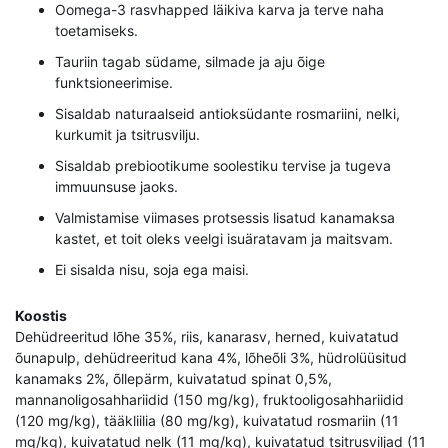
Oomega-3 rasvhapped läikiva karva ja terve naha
toetamiseks.
Tauriin tagab südame, silmade ja aju õige
funktsioneerimise.
Sisaldab naturaalseid antioksüdante rosmariini, nelki,
kurkumit ja tsitrusvilju.
Sisaldab prebiootikume soolestiku tervise ja tugeva
immuunsuse jaoks.
Valmistamise viimases protsessis lisatud kanamaksa
kastet, et toit oleks veelgi isuäratavam ja maitsvam.
Ei sisalda nisu, soja ega maisi.
Koostis
Dehüdreeritud lõhe 35%, riis, kanarasv, herned, kuivatatud
õunapulp, dehüdreeritud kana 4%, lõheõli 3%, hüdrolüüsitud
kanamaks 2%, õllepärm, kuivatatud spinat 0,5%,
mannanoligosahhariidid (150 mg/kg), fruktooligosahhariidid
(120 mg/kg), tääkliilia (80 mg/kg), kuivatatud rosmariin (11
mg/kg), kuivatatud nelk (11 mg/kg), kuivatatud tsitrusviljad (11