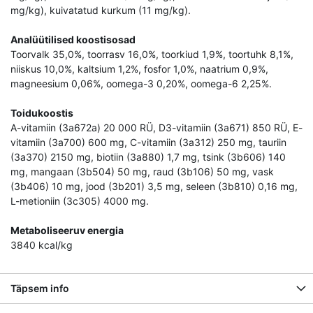
mg/kg), kuivatatud kurkum (11 mg/kg).
Analüütilised koostisosad
Toorvalk 35,0%, toorrasv 16,0%, toorkiud 1,9%, toortuhk 8,1%,
niiskus 10,0%, kaltsium 1,2%, fosfor 1,0%, naatrium 0,9%,
magneesium 0,06%, oomega-3 0,20%, oomega-6 2,25%.
Toidukoostis
A-vitamiin (3a672a) 20 000 RÜ, D3-vitamiin (3a671) 850 RÜ, E-
vitamiin (3a700) 600 mg, C-vitamiin (3a312) 250 mg, tauriin
(3a370) 2150 mg, biotiin (3a880) 1,7 mg, tsink (3b606) 140
mg, mangaan (3b504) 50 mg, raud (3b106) 50 mg, vask
(3b406) 10 mg, jood (3b201) 3,5 mg, seleen (3b810) 0,16 mg,
L-metioniin (3c305) 4000 mg.
Metaboliseeruv energia
3840 kcal/kg
Täpsem info