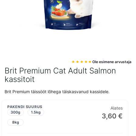
Mine
Ole esimene arvustaja
pildigalerii
Brit Premium Cat Adult Salmon
algusesse
kassitoit
Brit Premium täissööt lõhega täiskasvanud kassidele.
PAKENDI SUURUS
Alates
300g
1.5kg
3,60 €
8kg