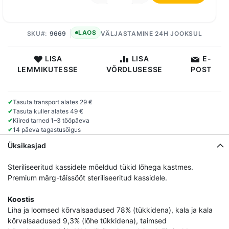
LAOS
SKU
9669
VÄLJASTAMINE 24H JOOKSUL
LISA
LISA
E-
LEMMIKUTESSE
VÕRDLUSESSE
POST
✔
Tasuta transport alates 29 €
✔
Tasuta kuller alates 49 €
✔
Kiired tarned 1–3 tööpäeva
✔
14 päeva tagastusõigus
Üksikasjad
Steriliseeritud kassidele mõeldud tükid lõhega kastmes.
Premium märg-täissööt steriliseeritud kassidele.
Koostis
Liha ja loomsed kõrvalsaadused 78% (tükkidena), kala ja kala
kõrvalsaadused 9,3% (lõhe tükkidena), taimsed