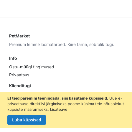
PetMarket
Premium lemmikloomatarbed. Kiire tarne, sõbralik tugi.
Info
Ostu-müügi tingimused
Privaatsus
Klienditugi
E–R 9:00–17:00
Et teid paremini teenindada, siis kasutame küpsiseid.
Uue e-
+372 5307 8870
privaatsuse direktiivi järgimiseks peame küsima teie nõusolekut
küpsiste määramiseks.
Lisateave
.
info@petmarket.ee
Luba küpsised
Liitu
Liitu