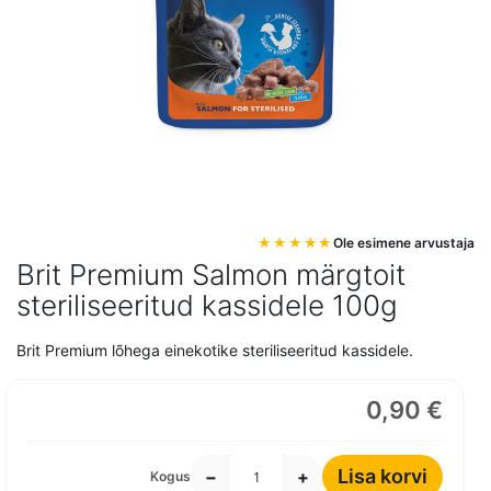
Mine
Ole esimene arvustaja
pildigalerii
Brit Premium Salmon märgtoit
algusesse
steriliseeritud kassidele 100g
Brit Premium lõhega einekotike steriliseeritud kassidele.
0,90 €
Lisa korvi
−
+
Kogus