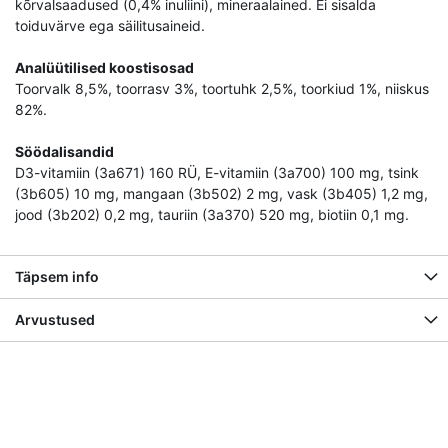
kõrvalsaadused (0,4% inuliini), mineraalained. Ei sisalda
toiduvärve ega säilitusaineid.
Analüütilised koostisosad
Toorvalk 8,5%, toorrasv 3%, toortuhk 2,5%, toorkiud 1%, niiskus
82%.
Söödalisandid
D3-vitamiin (3a671) 160 RÜ, E-vitamiin (3a700) 100 mg, tsink
(3b605) 10 mg, mangaan (3b502) 2 mg, vask (3b405) 1,2 mg,
jood (3b202) 0,2 mg, tauriin (3a370) 520 mg, biotiin 0,1 mg.
Täpsem info
Arvustused