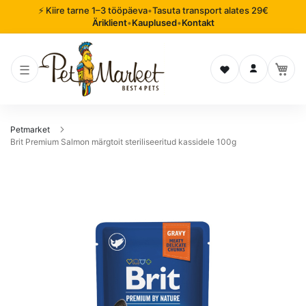
⚡ Kiire tarne 1–3 tööpäeva
•
Tasuta transport alates 29€
Äriklient
•
Kauplused
•
Kontakt
Soovinimekiri
Logi sisse
Petmarket
Brit Premium Salmon märgtoit steriliseeritud kassidele 100g
Mine
pildigalerii
lõppu