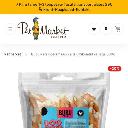
⚡ Kiire tarne 1–3 tööpäeva
•
Tasuta transport alates 29€
Äriklient
•
Kauplused
•
Kontakt
Soovinimekiri
Logi sisse
Petmarket
Bubu Pets koeramaius kaltsiumikondid kanaga 500g
Mine
-20%
pildigalerii
lõppu