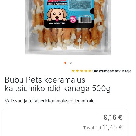
Mine
Ole esimene arvustaja
pildigalerii
Bubu Pets koeramaius
algusesse
kaltsiumikondid kanaga 500g
Maitsvad ja toitainerikkad maiused lemmikule.
9,16 €
Erihind
11,45 €
Tavahind