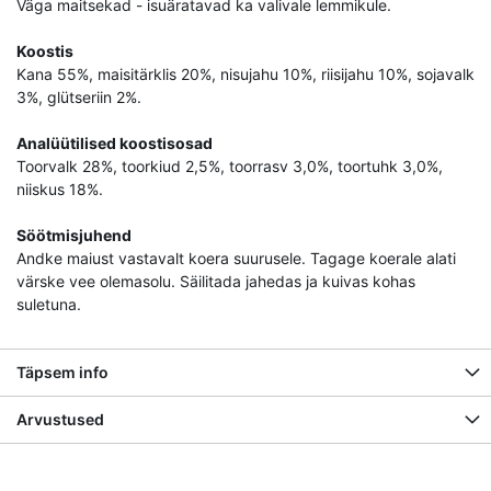
Väga maitsekad - isuäratavad ka valivale lemmikule.
Koostis
Kana 55%, maisitärklis 20%, nisujahu 10%, riisijahu 10%, sojavalk
3%, glütseriin 2%.
Analüütilised koostisosad
Toorvalk 28%, toorkiud 2,5%, toorrasv 3,0%, toortuhk 3,0%,
niiskus 18%.
Söötmisjuhend
Andke maiust vastavalt koera suurusele. Tagage koerale alati
värske vee olemasolu. Säilitada jahedas ja kuivas kohas
suletuna.
Täpsem info
Arvustused