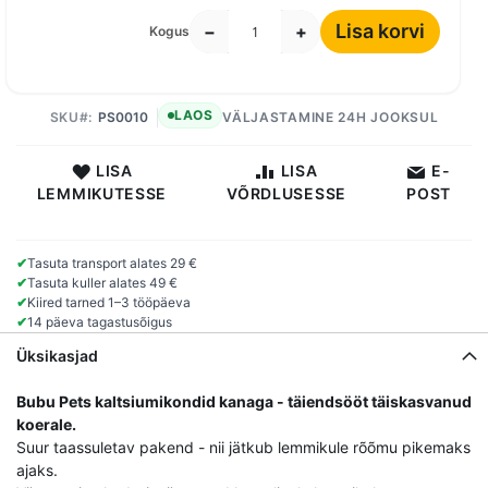
Lisa korvi
−
+
Kogus
LAOS
SKU
PS0010
VÄLJASTAMINE 24H JOOKSUL
LISA
LISA
E-
LEMMIKUTESSE
VÕRDLUSESSE
POST
✔
Tasuta transport alates 29 €
✔
Tasuta kuller alates 49 €
✔
Kiired tarned 1–3 tööpäeva
✔
14 päeva tagastusõigus
Üksikasjad
Bubu Pets kaltsiumikondid kanaga - täiendsööt täiskasvanud
koerale.
Suur taassuletav pakend - nii jätkub lemmikule rõõmu pikemaks
ajaks.