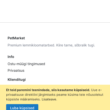
PetMarket
Premium lemmikloomatarbed. Kiire tarne, sõbralik tugi.
Info
Ostu-müügi tingimused
Privaatsus
Klienditugi
E–R 9:00–17:00
Et teid paremini teenindada, siis kasutame küpsiseid.
Uue e-
+372 5307 8870
privaatsuse direktiivi järgimiseks peame küsima teie nõusolekut
küpsiste määramiseks.
Lisateave
.
info@petmarket.ee
Luba küpsised