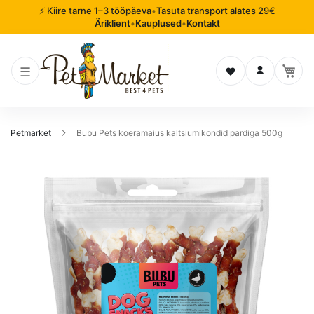
⚡ Kiire tarne 1–3 tööpäeva
•
Tasuta transport alates 29€
Äriklient
•
Kauplused
•
Kontakt
Soovinimekiri
Logi sisse
Petmarket
Bubu Pets koeramaius kaltsiumikondid pardiga 500g
Mine
pildigalerii
lõppu