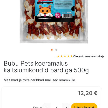
Mine
Ole esimene arvustaja
pildigalerii
Bubu Pets koeramaius
algusesse
kaltsiumikondid pardiga 500g
Maitsvad ja toitainerikkad maiused lemmikule.
12,20 €
Lisa korvi
−
+
Kogus