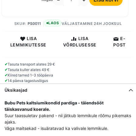
LAOS
SKU
PS0011
VÄLJASTAMINE 24H JOOKSUL
LISA
LISA
E-
LEMMIKUTESSE
VÕRDLUSESSE
POST
✔
Tasuta transport alates 29 €
✔
Tasuta kuller alates 49 €
✔
Kiired tarned 1–3 tööpäeva
✔
14 päeva tagastusõigus
Üksikasjad
Bubu Pets kaltsiumikondid pardiga - täiendsööt
täiskasvanud koerale.
Suur taassuletav pakend - nii jätkub lemmikule rõõmu pikemaks
ajaks.
Väga maitsekad - isuäratavad ka valivale lemmikule.