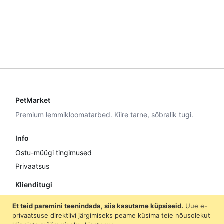
PetMarket
Premium lemmikloomatarbed. Kiire tarne, sõbralik tugi.
Info
Ostu-müügi tingimused
Privaatsus
Klienditugi
E–R 9:00–17:00
Et teid paremini teenindada, siis kasutame küpsiseid.
Uue e-
+372 5307 8870
privaatsuse direktiivi järgimiseks peame küsima teie nõusolekut