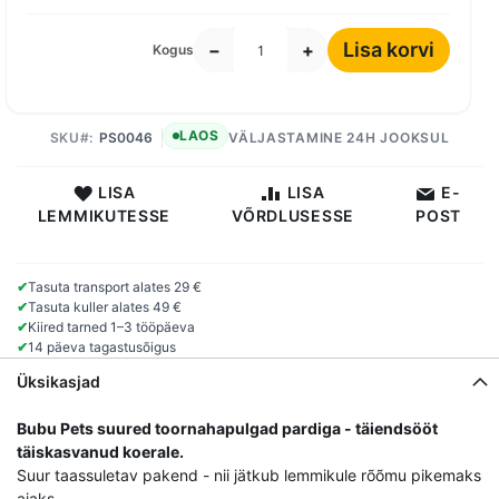
Lisa korvi
−
+
Kogus
LAOS
SKU
PS0046
VÄLJASTAMINE 24H JOOKSUL
LISA
LISA
E-
LEMMIKUTESSE
VÕRDLUSESSE
POST
✔
Tasuta transport alates 29 €
✔
Tasuta kuller alates 49 €
✔
Kiired tarned 1–3 tööpäeva
✔
14 päeva tagastusõigus
Üksikasjad
Bubu Pets suured toornahapulgad pardiga - täiendsööt
täiskasvanud koerale.
Suur taassuletav pakend - nii jätkub lemmikule rõõmu pikemaks
ajaks.