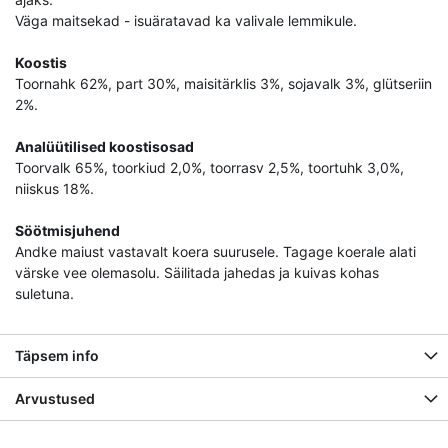
Väga maitsekad - isuäratavad ka valivale lemmikule.
Koostis
Toornahk 62%, part 30%, maisitärklis 3%, sojavalk 3%, glütseriin
2%.
Analüütilised koostisosad
Toorvalk 65%, toorkiud 2,0%, toorrasv 2,5%, toortuhk 3,0%,
niiskus 18%.
Söötmisjuhend
Andke maiust vastavalt koera suurusele. Tagage koerale alati
värske vee olemasolu. Säilitada jahedas ja kuivas kohas
suletuna.
Täpsem info
Arvustused