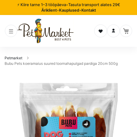
⚡ Kiire tarne 1–3 tööpäeva
•
Tasuta transport alates 29€
Äriklient
•
Kauplused
•
Kontakt
Soovinimekiri
Logi sisse
Petmarket
Bubu Pets koeramaius suured toornahapulgad pardiga 20cm 500g
Mine
pildigalerii
lõppu