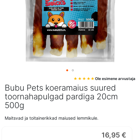
Mine
Ole esimene arvustaja
pildigalerii
Bubu Pets koeramaius suured
algusesse
toornahapulgad pardiga 20cm
500g
Maitsvad ja toitainerikkad maiused lemmikule.
16,95 €