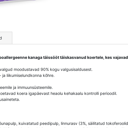
d
oallergeenne kanaga täissööt täiskasvanud koertele, kes vajavad
sed valgud moodustavad 90% kogu valgusisaldusest.
 ja liikumiselundkonna kõhre.
eemile ja immuunsüsteemile.
 toetavad koera igapäevast heaolu kehakaalu kontrolli perioodil.
tusaineteta.
 õunapulp, kuivatatud peedipulp, linnurasv (3%, säilitatud tokoferooli