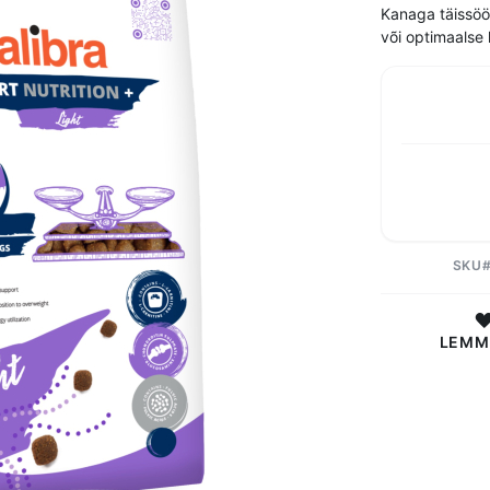
Kanaga täissöö
või optimaalse 
SKU
LEMM