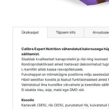
Mine
pildigalerii
Üksikasjad
Täpsem info
Arvustuse
algusesse
Calibra Expert Nutrition vähendatud kalorsusega hüp
säilitamist.
Sisaldab kvaliteetset kanaproteiini ja riisi ning loom
Kondroprotektiivsed ained toetavad ülekoormatud tugi-
L-karnitiin aitab kaasa rasvapõletusele.
Fulvohappel on mitmekülgne positiivne mõju seedesüst
Hästi seeditav koostis ja lisatud funktsionaalsed ained
Valmistatud ilma kunstlike värvainete ja keemiliste säili
Ei sisalda nisu, soja, maisi ega GMO-sid.
Koostis
Kanavalk (38%), riis (30%), purustatud riis, kuivatatud