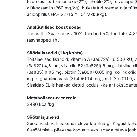
hüdrolüüsitud kanamaks (2%), lõheõli (2%), fulvohape 
glükoosamiin (260 mg/kg), kuivatatud rosmariin ja tüüm
acidophilus HA–122 (15 × 10⁹ rakku/kg).
Analüütilised koostisosad
Toorvalk 23%, toorrasv 10%, toorkiud 5%, toortuhk 4
rasvhapped 1%.
Söödalisandid (1 kg kohta)
Toitainelised lisandid: vitamiin A (3a672a) 16 500 RÜ,
(3a820) 4,8 mg, vitamiin B2 (3a825i) 6 mg, niatsiinam
(3a835) 0,05 mg, biotiin (3a880) 0,65 mg, koliinklori
mg, orgaaniline vask (3b406) 14 mg, jood (3b201) 0,7 
Sisaldab EL-is heakskiidetud looduslikke antioksüdante
Metaboliseeruv energia
3490 kcal/kg
Söötmisjuhend
Sööta vastavalt pakendil oleva tabeli järgi. Kogust koh
ülesöötmist – päevane kogus tuleks jagada päeva jooksu