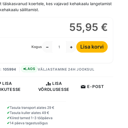
t täiskasvanud koertele, kes vajavad kehakaalu langetamist
kehakaalu säilitamist.
55,95 €
Lisa korvi
−
+
Kogus
LAOS
105994
VÄLJASTAMINE 24H JOOKSUL
LISA
LISA
E-POST
IKUTESSE
VÕRDLUSESSE
✔
Tasuta transport alates 29 €
✔
Tasuta kuller alates 49 €
✔
Kiired tarned 1–3 tööpäeva
✔
14 päeva tagastusõigus