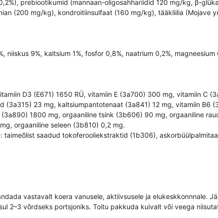
(0,2%), prebiootikumid (mannaan-oligosahhariidid 120 mg/kg, β-glük
ian (200 mg/kg), kondroitiinsulfaat (160 mg/kg), tääkliilia (Mojave y
,8%, niiskus 9%, kaltsium 1%, fosfor 0,8%, naatrium 0,2%, magnees
 vitamiin D3 (E671) 1650 RÜ, vitamiin E (3a700) 300 mg, vitamiin C (
iid (3a315) 23 mg, kaltsiumpantotenaat (3a841) 12 mg, vitamiin B6 (
id (3a890) 1800 mg, orgaaniline tsink (3b606) 90 mg, orgaaniline 
mg, orgaaniline seleen (3b810) 0,2 mg.
: taimeõlist saadud tokoferooliekstraktid (1b306), askorbüülpalmitaat
andada vastavalt koera vanusele, aktiivsusele ja elukeskkonnnale. Jälg
l 2–3 võrdseks portsjoniks. Toitu pakkuda kuivalt või veega niisutat