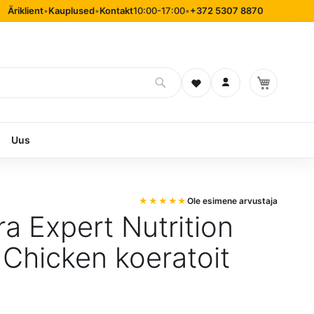
Äriklient
•
Kauplused
•
Kontakt
10:00-17:00
•
+372 5307 8870
Soovinimekiri
Logi sisse
Uus
Ole esimene arvustaja
ra Expert Nutrition
 Chicken koeratoit