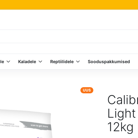
le
Kaladele
Reptiilidele
Sooduspakkumised
UUS
Calib
Light
12kg