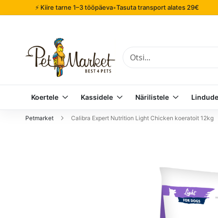
⚡ Kiire tarne 1–3 tööpäeva
•
Tasuta transport alates 29€
Otsi
Koertele
Kassidele
Närilistele
Lindude
Petmarket
Calibra Expert Nutrition Light Chicken koeratoit 12kg
Mine
pildigalerii
lõppu