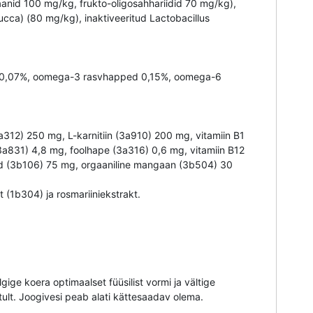
aanid 100 mg/kg, frukto-oligosahhariidid 70 mg/kg),
ucca) (80 mg/kg), inaktiveeritud Lactobacillus
ium 0,07%, oomega-3 rasvhapped 0,15%, oomega-6
3a312) 250 mg, L-karnitiin (3a910) 200 mg, vitamiin B1
3a831) 4,8 mg, foolhape (3a316) 0,6 mg, vitamiin B12
raud (3b106) 75 mg, orgaaniline mangaan (3b504) 30
 (1b304) ja rosmariiniekstrakt.
ige koera optimaalset füüsilist vormi ja vältige
ult. Joogivesi peab alati kättesaadav olema.