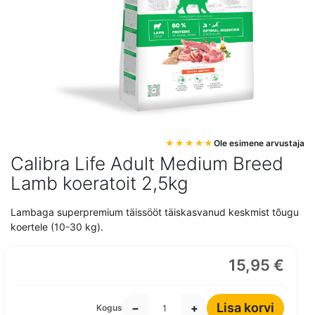
Mine
Ole esimene arvustaja
pildigalerii
Calibra Life Adult Medium Breed
algusesse
Lamb koeratoit 2,5kg
Lambaga superpremium täissööt täiskasvanud keskmist tõugu
koertele (10-30 kg).
15,95 €
Lisa korvi
−
+
Kogus