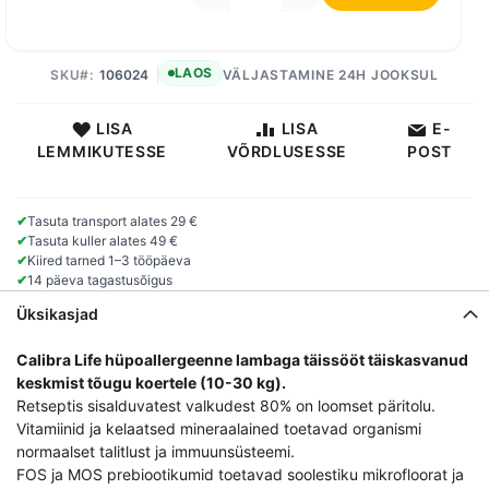
LAOS
SKU
106024
VÄLJASTAMINE 24H JOOKSUL
LISA
LISA
E-
LEMMIKUTESSE
VÕRDLUSESSE
POST
✔
Tasuta transport alates 29 €
✔
Tasuta kuller alates 49 €
✔
Kiired tarned 1–3 tööpäeva
✔
14 päeva tagastusõigus
Üksikasjad
Calibra Life hüpoallergeenne lambaga täissööt täiskasvanud
keskmist tõugu koertele (10-30 kg).
Retseptis sisalduvatest valkudest 80% on loomset päritolu.
Vitamiinid ja kelaatsed mineraalained toetavad organismi
normaalset talitlust ja immuunsüsteemi.
FOS ja MOS prebiootikumid toetavad soolestiku mikrofloorat ja