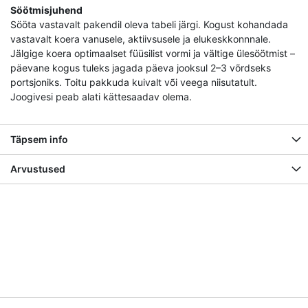
Söötmisjuhend
Sööta vastavalt pakendil oleva tabeli järgi. Kogust kohandada
vastavalt koera vanusele, aktiivsusele ja elukeskkonnnale.
Jälgige koera optimaalset füüsilist vormi ja vältige ülesöötmist –
päevane kogus tuleks jagada päeva jooksul 2–3 võrdseks
portsjoniks. Toitu pakkuda kuivalt või veega niisutatult.
Joogivesi peab alati kättesaadav olema.
Täpsem info
Arvustused