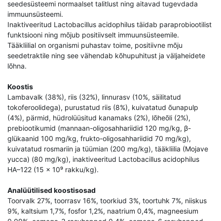
seedesüsteemi normaalset talitlust ning aitavad tugevdada
immuunsüsteemi.
Inaktiveeritud Lactobacillus acidophilus täidab paraprobiootilist
funktsiooni ning mõjub positiivselt immuunsüsteemile.
Tääkliilial on organismi puhastav toime, positiivne mõju
seedetraktile ning see vähendab kõhupuhitust ja väljaheidete
lõhna.
Koostis
Lambavalk (38%), riis (32%), linnurasv (10%, säilitatud
tokoferoolidega), purustatud riis (8%), kuivatatud õunapulp
(4%), pärmid, hüdrolüüsitud kanamaks (2%), lõheõli (2%),
prebiootikumid (mannaan-oligosahhariidid 120 mg/kg, β-
glükaanid 100 mg/kg, frukto-oligosahhariidid 70 mg/kg),
kuivatatud rosmariin ja tüümian (200 mg/kg), tääkliilia (Mojave
yucca) (80 mg/kg), inaktiveeritud Lactobacillus acidophilus
HA–122 (15 × 10⁹ rakku/kg).
Analüütilised koostisosad
Toorvalk 27%, toorrasv 16%, toorkiud 3%, toortuhk 7%, niiskus
9%, kaltsium 1,7%, fosfor 1,2%, naatrium 0,4%, magneesium