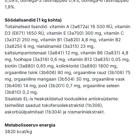
0,09%, oomega-3 rasvhapped 0,4%, oomega-6 rasvhapped
1,9%.
Söödalisandid (1 kg kohta)
Toitainelised lisandid: vitamiin A (3a672a) 16 500 RÜ, vitamiin
D3 (E671) 1650 RÜ, vitamiin E (3a700) 300 mg, vitamiin C
(3a312) 250 mg, vitamiin B1 (3a820) 4,8 mg, vitamiin B2
(3a825i) 6 mg, niatsiinamiid (3a315) 23 mg,
kaltsiumpantotenaat (3a841) 12 mg, vitamiin B6 (3a831) 4,8
mg, foolhape (3a316) 0,6 mg, vitamiin B12 (3a835) 0,05 mg,
biotiin (3a880) 0,65 mg, koliinkloriid (3a890) 1800 mg,
orgaaniline tsink (3b606) 90 mg, orgaaniline raud (3b106) 75
mg, orgaaniline mangaan (3b504) 30 mg, orgaaniline vask
(3b406) 14 mg, jood (3b201) 0,7 mg, orgaaniline seleen
(3b810) 0,2 mg.
Sisaldab EL-is heakskiidetud looduslikke antioksüdante:
taimeõlist saadud tokoferooliekstraktid (1b306),
askorbüülpalmitaat (1b304) ja rosmariiniekstrakt.
Metaboliseeruv energia
3820 kcal/kg