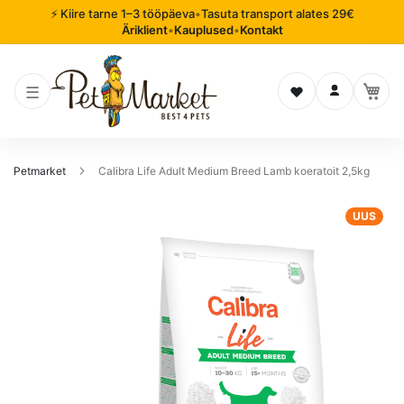
⚡ Kiire tarne 1–3 tööpäeva
•
Tasuta transport alates 29€
Äriklient
•
Kauplused
•
Kontakt
Soovinimekiri
Logi sisse
Petmarket
Calibra Life Adult Medium Breed Lamb koeratoit 2,5kg
Mine
UUS
pildigalerii
lõppu