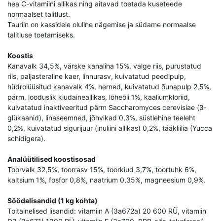
hea C-vitamiini allikas ning aitavad toetada kuseteede
normaalset talitlust.
Tauriin on kassidele oluline nägemise ja südame normaalse
talitluse toetamiseks.
Koostis
Kanavalk 34,5%, värske kanaliha 15%, valge riis, purustatud
riis, paljasteraline kaer, linnurasv, kuivatatud peedipulp,
hüdrolüüsitud kanavalk 4%, herned, kuivatatud õunapulp 2,5%,
pärm, looduslik kiudaineallikas, lõheõli 1%, kaaliumkloriid,
kuivatatud inaktiveeritud pärm Saccharomyces cerevisiae (β-
glükaanid), linaseemned, jõhvikad 0,3%, süstlehine teeleht
0,2%, kuivatatud sigurijuur (inuliini allikas) 0,2%, tääkliilia (Yucca
schidigera).
Analüütilised koostisosad
Toorvalk 32,5%, toorrasv 15%, toorkiud 3,7%, toortuhk 6%,
kaltsium 1%, fosfor 0,8%, naatrium 0,35%, magneesium 0,9%.
Söödalisandid (1 kg kohta)
Toitainelised lisandid: vitamiin A (3a672a) 20 600 RÜ, vitamiin