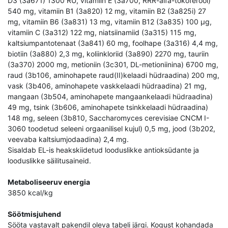
D3 (3a671) 1300 RÜ, vitamiin E (3a700, RRR-alfa-tokoferool)
540 mg, vitamiin B1 (3a820) 12 mg, vitamiin B2 (3a825i) 27
mg, vitamiin B6 (3a831) 13 mg, vitamiin B12 (3a835) 100 µg,
vitamiin C (3a312) 122 mg, niatsiinamiid (3a315) 115 mg,
kaltsiumpantotenaat (3a841) 60 mg, foolhape (3a316) 4,4 mg,
biotiin (3a880) 2,3 mg, koliinkloriid (3a890) 2270 mg, tauriin
(3a370) 2000 mg, metioniin (3c301, DL-metioniinina) 6700 mg,
raud (3b106, aminohapete raud(II)kelaadi hüdraadina) 200 mg,
vask (3b406, aminohapete vaskkelaadi hüdraadina) 21 mg,
mangaan (3b504, aminohapete mangaankelaadi hüdraadina)
49 mg, tsink (3b606, aminohapete tsinkkelaadi hüdraadina)
148 mg, seleen (3b810, Saccharomyces cerevisiae CNCM I-
3060 toodetud seleeni orgaanilisel kujul) 0,5 mg, jood (3b202,
veevaba kaltsiumjodaadina) 2,4 mg.
Sisaldab EL-is heakskiidetud looduslikke antioksüdante ja
looduslikke säilitusaineid.
Metaboliseeruv energia
3850 kcal/kg
Söötmisjuhend
Sööta vastavalt pakendil oleva tabeli järgi. Kogust kohandada