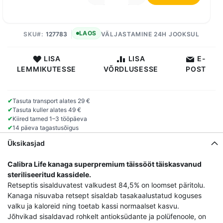
LAOS
SKU
127783
VÄLJASTAMINE 24H JOOKSUL
LISA
LISA
E-
LEMMIKUTESSE
VÕRDLUSESSE
POST
✔
Tasuta transport alates 29 €
✔
Tasuta kuller alates 49 €
✔
Kiired tarned 1–3 tööpäeva
✔
14 päeva tagastusõigus
Üksikasjad
Calibra Life kanaga superpremium täissööt täiskasvanud
steriliseeritud kassidele.
Retseptis sisalduvatest valkudest 84,5% on loomset päritolu.
Kanaga nisuvaba retsept sisaldab tasakaalustatud koguses
valku ja kaloreid ning toetab kassi normaalset kasvu.
Jõhvikad sisaldavad rohkelt antioksüdante ja polüfenoole, on