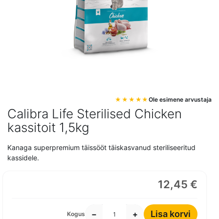
Mine
Ole esimene arvustaja
pildigalerii
Calibra Life Sterilised Chicken
algusesse
kassitoit 1,5kg
Kanaga superpremium täissööt täiskasvanud steriliseeritud
kassidele.
12,45 €
Lisa korvi
−
+
Kogus