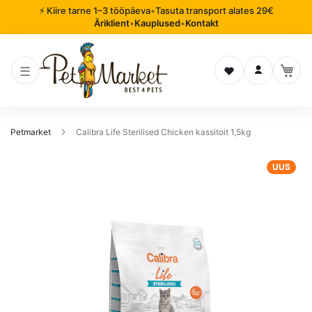
⚡ Kiire tarne 1–3 tööpäeva
•
Tasuta transport alates 29€
Äriklient
•
Kauplused
•
Kontakt
Soovinimekiri
Logi sisse
Petmarket
Calibra Life Sterilised Chicken kassitoit 1,5kg
Mine
UUS
pildigalerii
lõppu