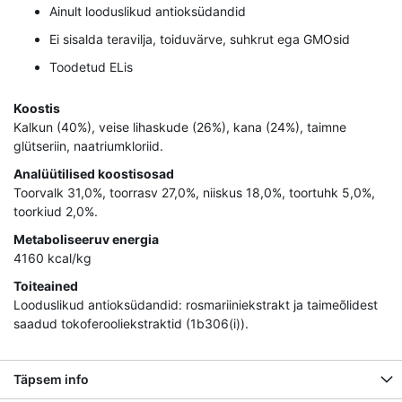
Ainult looduslikud antioksüdandid
Ei sisalda teravilja, toiduvärve, suhkrut ega GMOsid
Toodetud ELis
Koostis
Kalkun (40%), veise lihaskude (26%), kana (24%), taimne
glütseriin, naatriumkloriid.
Analüütilised koostisosad
Toorvalk 31,0%, toorrasv 27,0%, niiskus 18,0%, toortuhk 5,0%,
toorkiud 2,0%.
Metaboliseeruv energia
4160 kcal/kg
Toiteained
Looduslikud antioksüdandid: rosmariiniekstrakt ja taimeõlidest
saadud tokoferooliekstraktid (1b306(i)).
Täpsem info