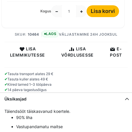
Lisa korvi
−
+
Kogus
LAOS
SKU
10464
VÄLJASTAMINE 24H JOOKSUL
LISA
LISA
E-
LEMMIKUTESSE
VÕRDLUSESSE
POST
✔
Tasuta transport alates 29 €
✔
Tasuta kuller alates 49 €
✔
Kiired tarned 1–3 tööpäeva
✔
14 päeva tagastusõigus
Üksikasjad
Täiendsööt täiskasvanud koertele.
90% liha
Vastupandamatu maitse