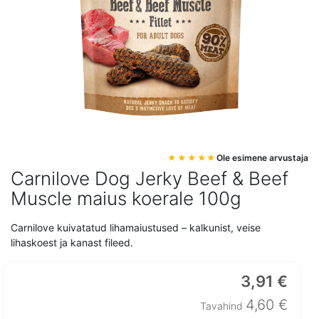
Mine
Ole esimene arvustaja
pildigalerii
Carnilove Dog Jerky Beef & Beef
algusesse
Muscle maius koerale 100g
Carnilove kuivatatud lihamaiustused – kalkunist, veise
lihaskoest ja kanast fileed.
3,91 €
Erihind
4,60 €
Tavahind