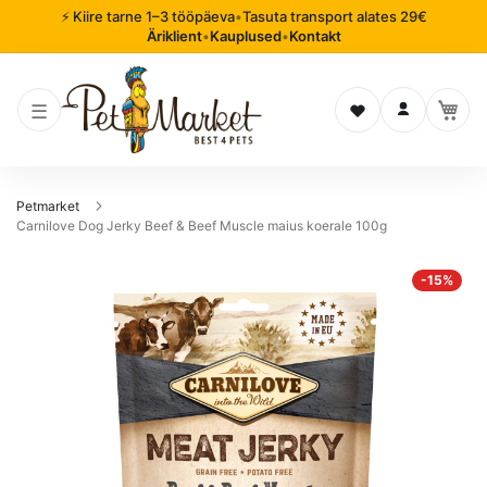
⚡ Kiire tarne 1–3 tööpäeva
•
Tasuta transport alates 29€
Äriklient
•
Kauplused
•
Kontakt
Soovinimekiri
Logi sisse
Petmarket
Carnilove Dog Jerky Beef & Beef Muscle maius koerale 100g
Mine
-15%
pildigalerii
lõppu