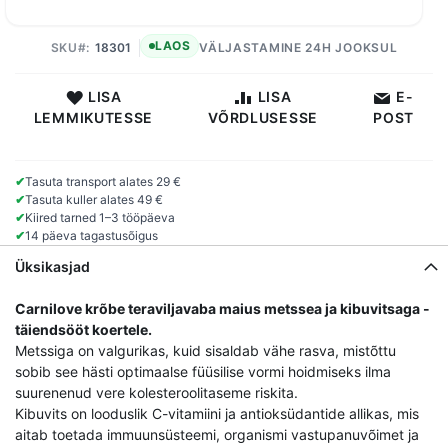
LAOS
SKU
18301
VÄLJASTAMINE 24H JOOKSUL
LISA
LISA
E-
LEMMIKUTESSE
VÕRDLUSESSE
POST
✔
Tasuta transport alates 29 €
✔
Tasuta kuller alates 49 €
✔
Kiired tarned 1–3 tööpäeva
✔
14 päeva tagastusõigus
Üksikasjad
Carnilove krõbe teraviljavaba maius metssea ja kibuvitsaga -
täiendsööt koertele.
Metssiga on valgurikas, kuid sisaldab vähe rasva, mistõttu
sobib see hästi optimaalse füüsilise vormi hoidmiseks ilma
suurenenud vere kolesteroolitaseme riskita.
Kibuvits on looduslik C-vitamiini ja antioksüdantide allikas, mis
aitab toetada immuunsüsteemi, organismi vastupanuvõimet ja