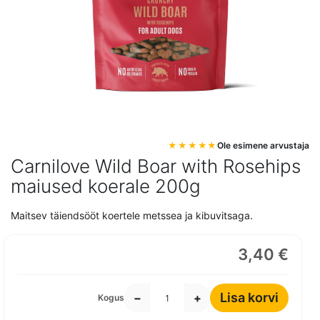
Mine
Ole esimene arvustaja
pildigalerii
Carnilove Wild Boar with Rosehips
algusesse
maiused koerale 200g
Maitsev täiendsööt koertele metssea ja kibuvitsaga.
3,40 €
Lisa korvi
−
+
Kogus