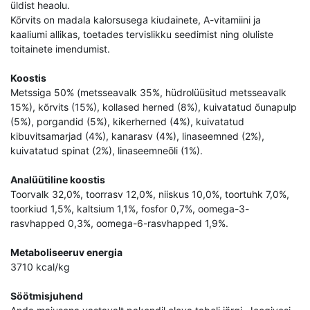
üldist heaolu.
Kõrvits on madala kalorsusega kiudainete, A-vitamiini ja
kaaliumi allikas, toetades tervislikku seedimist ning oluliste
toitainete imendumist.
Koostis
Metssiga 50% (metsseavalk 35%, hüdrolüüsitud metsseavalk
15%), kõrvits (15%), kollased herned (8%), kuivatatud õunapulp
(5%), porgandid (5%), kikerherned (4%), kuivatatud
kibuvitsamarjad (4%), kanarasv (4%), linaseemned (2%),
kuivatatud spinat (2%), linaseemneõli (1%).
Analüütiline koostis
Toorvalk 32,0%, toorrasv 12,0%, niiskus 10,0%, toortuhk 7,0%,
toorkiud 1,5%, kaltsium 1,1%, fosfor 0,7%, oomega-3-
rasvhapped 0,3%, oomega-6-rasvhapped 1,9%.
Metaboliseeruv energia
3710 kcal/kg
Söötmisjuhend