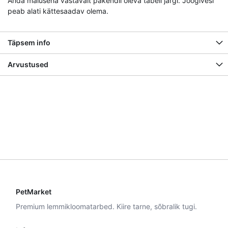
Anda maiusena vastavalt pakendil oleva tabeli järgi. Joogivesi
peab alati kättesaadav olema.
Täpsem info
Arvustused
PetMarket
Premium lemmikloomatarbed. Kiire tarne, sõbralik tugi.