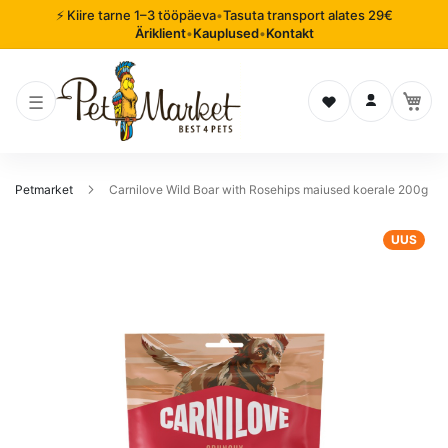
⚡ Kiire tarne 1–3 tööpäeva
•
Tasuta transport alates 29€
Äriklient
•
Kauplused
•
Kontakt
Soovinimekiri
Logi sisse
Petmarket
Carnilove Wild Boar with Rosehips maiused koerale 200g
Mine
UUS
pildigalerii
lõppu