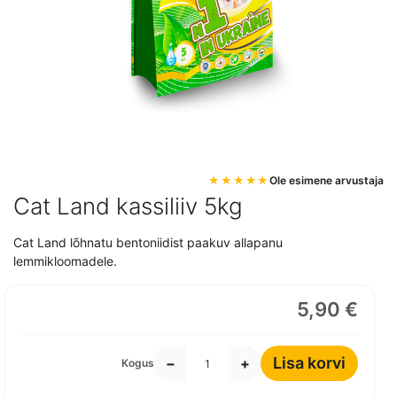
Mine
Ole esimene arvustaja
pildigalerii
Cat Land kassiliiv 5kg
algusesse
Cat Land lõhnatu bentoniidist paakuv allapanu
lemmikloomadele.
5,90 €
Lisa korvi
−
+
Kogus