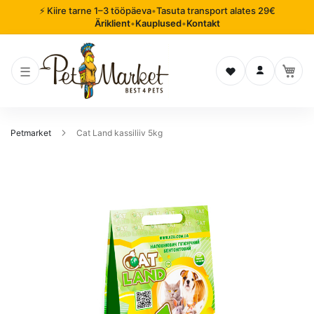
⚡ Kiire tarne 1–3 tööpäeva
•
Tasuta transport alates 29€
Äriklient
•
Kauplused
•
Kontakt
Soovinimekiri
Logi sisse
Petmarket
Cat Land kassiliiv 5kg
Mine
pildigalerii
lõppu