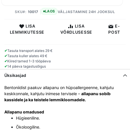
LAOS
SKU
10017
VÄLJASTAMINE 24H JOOKSUL
LISA
LISA
E-
LEMMIKUTESSE
VÕRDLUSESSE
POST
✔
Tasuta transport alates 29 €
✔
Tasuta kuller alates 49 €
✔
Kiired tarned 1–3 tööpäeva
✔
14 päeva tagastusõigus
Üksikasjad
Bentoniidist paakuv allapanu on hüpoallergeenne, kahjutu
keskkonnale, kahjutu inimese tervisele –
allapanu sobib
kassidele ja ka teistele lemmikloomadele.
Allapanu omadused
Hügieeniline.
Ökoloogiline.