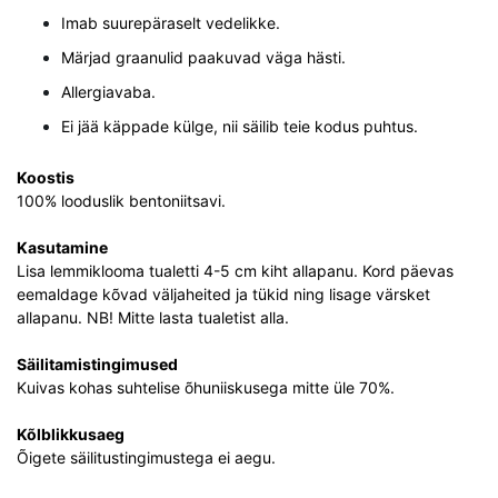
Imab suurepäraselt vedelikke.
Märjad graanulid paakuvad väga hästi.
Allergiavaba.
Ei jää käppade külge, nii säilib teie kodus puhtus.
Koostis
100% looduslik bentoniitsavi.
Kasutamine
Lisa lemmiklooma tualetti 4-5 cm kiht allapanu. Kord päevas
eemaldage kõvad väljaheited ja tükid ning lisage värsket
allapanu. NB! Mitte lasta tualetist alla.
Säilitamistingimused
Kuivas kohas suhtelise õhuniiskusega mitte üle 70%.
Kõlblikkusaeg
Õigete säilitustingimustega ei aegu.