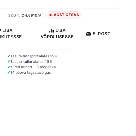
LAOST OTSAS
SKU
C-L6910/A
LISA
LISA
E-POST
IKUTESSE
VÕRDLUSESSE
✔
Tasuta transport alates 29 €
✔
Tasuta kuller alates 49 €
✔
Kiired tarned 1–3 tööpäeva
✔
14 päeva tagastusõigus