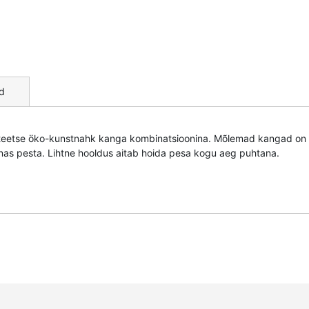
d
liteetse öko-kunstnahk kanga kombinatsioonina. Mõlemad kangad on e
nas pesta. Lihtne hooldus aitab hoida pesa kogu aeg puhtana.