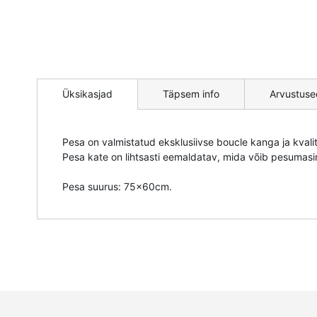
Mine
pildigalerii
Üksikasjad
Täpsem info
Arvustuse
algusesse
Pesa on valmistatud eksklusiivse boucle kanga ja kva
Pesa kate on lihtsasti eemaldatav, mida võib pesumasi
Pesa suurus: 75x60cm.