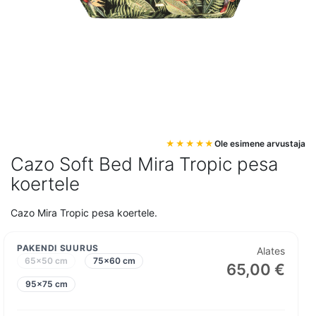
Mine
Ole esimene arvustaja
pildigalerii
Cazo Soft Bed Mira Tropic pesa
algusesse
koertele
Cazo Mira Tropic pesa koertele.
PAKENDI SUURUS
Alates
65x50 cm
75x60 cm
65,00 €
95x75 cm