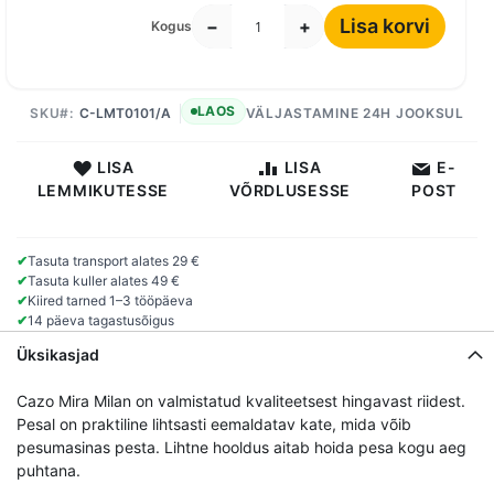
Lisa korvi
−
+
Kogus
LAOS
SKU
C-LMT0101/A
VÄLJASTAMINE 24H JOOKSUL
LISA
LISA
E-
LEMMIKUTESSE
VÕRDLUSESSE
POST
✔
Tasuta transport alates 29 €
✔
Tasuta kuller alates 49 €
✔
Kiired tarned 1–3 tööpäeva
✔
14 päeva tagastusõigus
Üksikasjad
Cazo Mira Milan on valmistatud kvaliteetsest hingavast riidest.
Pesal on praktiline lihtsasti eemaldatav kate, mida võib
pesumasinas pesta. Lihtne hooldus aitab hoida pesa kogu aeg
puhtana.