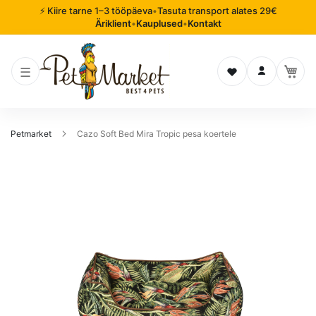
⚡ Kiire tarne 1–3 tööpäeva
•
Tasuta transport alates 29€
Äriklient
•
Kauplused
•
Kontakt
Soovinimekiri
Logi sisse
Petmarket
Cazo Soft Bed Mira Tropic pesa koertele
Mine
pildigalerii
lõppu