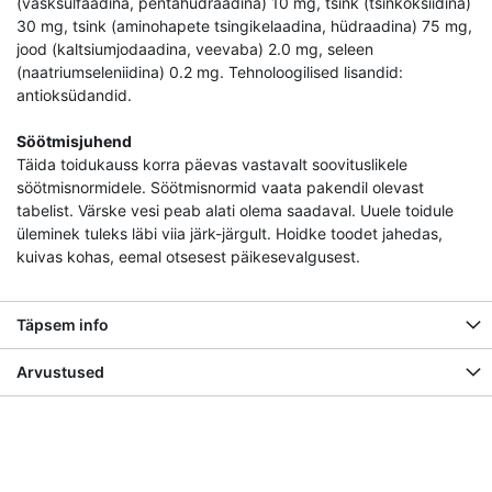
(vasksulfaadina, pentahüdraadina) 10 mg, tsink (tsinkoksiidina)
30 mg, tsink (aminohapete tsingikelaadina, hüdraadina) 75 mg,
jood (kaltsiumjodaadina, veevaba) 2.0 mg, seleen
(naatriumseleniidina) 0.2 mg. Tehnoloogilised lisandid:
antioksüdandid.
Söötmisjuhend
Täida toidukauss korra päevas vastavalt soovituslikele
söötmisnormidele. Söötmisnormid vaata pakendil olevast
tabelist. Värske vesi peab alati olema saadaval. Uuele toidule
üleminek tuleks läbi viia järk-järgult. Hoidke toodet jahedas,
kuivas kohas, eemal otsesest päikesevalgusest.
Täpsem info
Arvustused