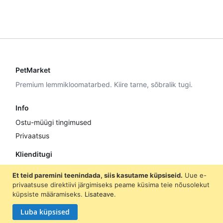
PetMarket
Premium lemmikloomatarbed. Kiire tarne, sõbralik tugi.
Info
Ostu-müügi tingimused
Privaatsus
Klienditugi
E–R 9:00–17:00
Et teid paremini teenindada, siis kasutame küpsiseid.
Uue e-
+372 5307 8870
privaatsuse direktiivi järgimiseks peame küsima teie nõusolekut
küpsiste määramiseks.
Lisateave
.
info@petmarket.ee
Luba küpsised