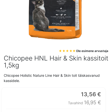
Mine
Ole esimene arvustaja
pildigalerii
Chicopee HNL Hair & Skin kassitoit
algusesse
1,5kg
Chicopee Holistic Nature Line Hair & Skin toit täiskasvanud
kassidele.
13,56 €
Erihind
16,95 €
Tavahind