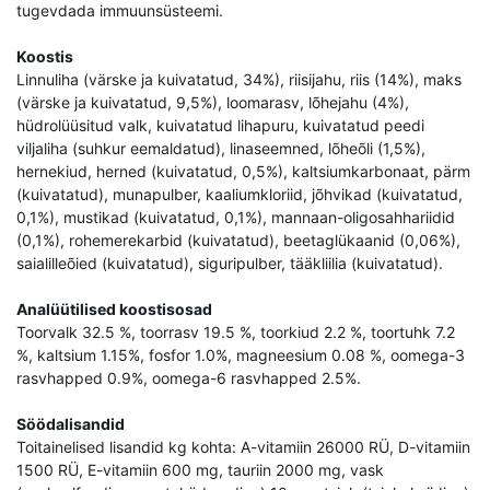
tugevdada immuunsüsteemi.
Koostis
Linnuliha (värske ja kuivatatud, 34%), riisijahu, riis (14%), maks
(värske ja kuivatatud, 9,5%), loomarasv, lõhejahu (4%),
hüdrolüüsitud valk, kuivatatud lihapuru, kuivatatud peedi
viljaliha (suhkur eemaldatud), linaseemned, lõheõli (1,5%),
hernekiud, herned (kuivatatud, 0,5%), kaltsiumkarbonaat, pärm
(kuivatatud), munapulber, kaaliumkloriid, jõhvikad (kuivatatud,
0,1%), mustikad (kuivatatud, 0,1%), mannaan-oligosahhariidid
(0,1%), rohemerekarbid (kuivatatud), beetaglükaanid (0,06%),
saialilleõied (kuivatatud), siguripulber, tääkliilia (kuivatatud).
Analüütilised koostisosad
Toorvalk 32.5 %, toorrasv 19.5 %, toorkiud 2.2 %, toortuhk 7.2
%, kaltsium 1.15%, fosfor 1.0%, magneesium 0.08 %, oomega-3
rasvhapped 0.9%, oomega-6 rasvhapped 2.5%.
Söödalisandid
Toitainelised lisandid kg kohta: A-vitamiin 26000 RÜ, D-vitamiin
1500 RÜ, E-vitamiin 600 mg, tauriin 2000 mg, vask