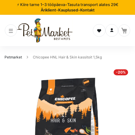
⚡ Kiire tarne 1–3 tööpäeva
•
Tasuta transport alates 29€
Äriklient
•
Kauplused
•
Kontakt
Soovinimekiri
Logi sisse
Petmarket
Chicopee HNL Hair & Skin kassitoit 1,5kg
Mine
-20%
pildigalerii
lõppu