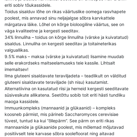
eriti sobiv tõukassidele.
Toidus sisalduv lõhe on rikas väärtuslike oomega rasvhapete
poolest, mis annavad sinu neljajalgse sõbra karvkattele
märgatava läike. Lõhel on kõrge bioloogiline väärtus, see on
väga kvaliteetne ja kergesti seeditav.
34% linnuliha – toidus on kõrge linnuliha (värske ja kuivatatud)
sisaldus. Linnuliha on kergesti seeditav ja toitaineterikas
valguallikas.
9.5% maks – maksa (värske ja kuivatatud) lisamine muudab
selle erakordseks maitseelamuseks teie kassile. Lihtsalt
imemaitsev!
Ilma gluteeni sisaldavate teraviljadeta – teadlikult on välditud
gluteeni sisaldavate teraviljade (sh nisu) kasutamist.
Alternatiivina on kasutatud riisi ja herneid kergesti seeditavate
süsivesikute allikatena. Seetõttu sobib toit eriti hästi tundliku
maoga kassidele.
Immuunkompleks (mannaanid ja glükaanid) – kompleks
koosneb pärmist, mis pärineb Saccharomyces cerevisiae
tüvest, tuntud ka kui “õllepärm”. See pärm on eriti rikas
mannaanide ja glükaanide poolest, mis mõlemad mõjutavad
positiivselt teie karvase sõbra soolefloorat ning aitavad