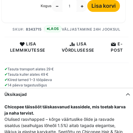
Lisa korvi
−
+
Kogus
LAOS
SKU
8343715
VÄLJASTAMINE 24H JOOKSUL
LISA
LISA
E-
LEMMIKUTESSE
VÕRDLUSESSE
POST
✔
Tasuta transport alates 29 €
✔
Tasuta kuller alates 49 €
✔
Kiired tarned 1–3 tööpäeva
✔
14 päeva tagastusõigus
Üksikasjad
Chicopee täissööt täiskasvanud kassidele, mis toetab karva
ja naha tervist.
Olulised rasvhapped – kõrge väärtuslike õlide ja rasvade
sisaldus (sealhulgas lõheõli 1.5%) aitab tagada elegantse,
läikiva ja elastse karvkatte. Seetõttu on Chicopee Hair & Skin