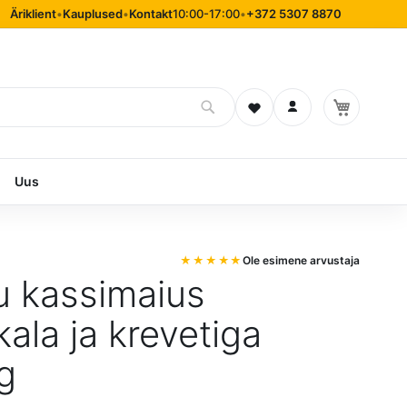
Äriklient
•
Kauplused
•
Kontakt
10:00-17:00
•
+372 5307 8870
Soovinimekiri
Logi sisse
Uus
Ole esimene arvustaja
u kassimaius
kala ja krevetiga
g