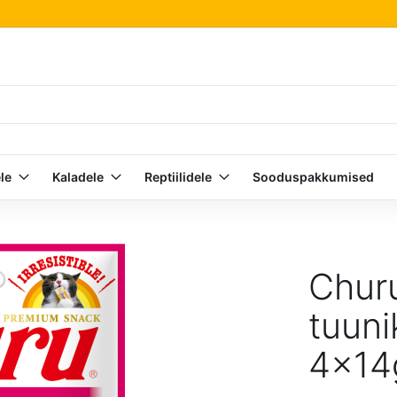
le
Kaladele
Reptiilidele
Sooduspakkumised
Chur
tuuni
4x14