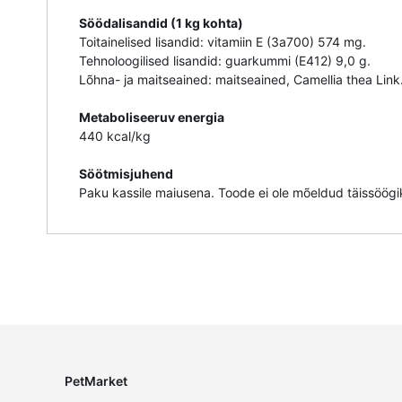
Söödalisandid (1 kg kohta)
Toitainelised lisandid: vitamiin E (3a700) 574 mg.
Tehnoloogilised lisandid: guarkummi (E412) 9,0 g.
Lõhna- ja maitseained: maitseained, Camellia thea Link
Metaboliseeruv energia
440 kcal/kg
Söötmisjuhend
Paku kassile maiusena. Toode ei ole mõeldud täissöögik
PetMarket