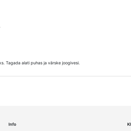
.
s. Tagada alati puhas ja värske joogivesi.
Info
K