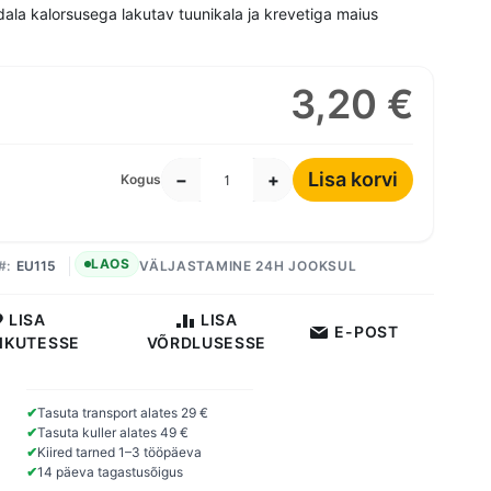
ala kalorsusega lakutav tuunikala ja krevetiga maius
3,20 €
Lisa korvi
−
+
Kogus
LAOS
EU115
VÄLJASTAMINE 24H JOOKSUL
LISA
LISA
E-POST
IKUTESSE
VÕRDLUSESSE
✔
Tasuta transport alates 29 €
✔
Tasuta kuller alates 49 €
✔
Kiired tarned 1–3 tööpäeva
✔
14 päeva tagastusõigus