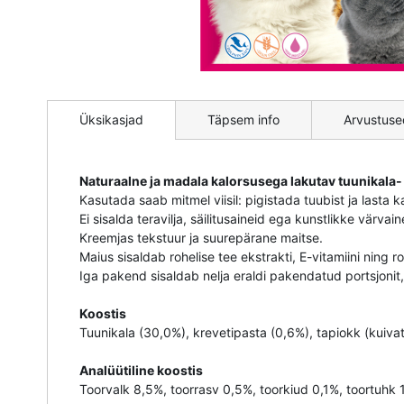
Mine
pildigalerii
Üksikasjad
Täpsem info
Arvustuse
algusesse
Naturaalne ja madala kalorsusega lakutav tuunikala- 
Kasutada saab mitmel viisil: pigistada tuubist ja lasta 
Ei sisalda teravilja, säilitusaineid ega kunstlikke värvain
Kreemjas tekstuur ja suurepärane maitse.
Maius sisaldab rohelise tee ekstrakti, E-vitamiini ning r
Iga pakend sisaldab nelja eraldi pakendatud portsjoni
Koostis
Tuunikala (30,0%), krevetipasta (0,6%), tapiokk (kuivat
Analüütiline koostis
Toorvalk 8,5%, toorrasv 0,5%, toorkiud 0,1%, toortuhk 