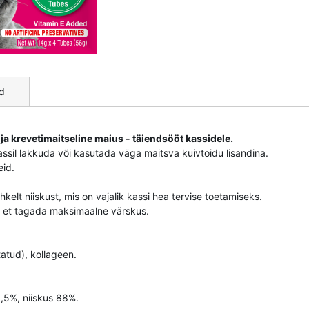
d
ja krevetimaitseline maius - täiendsööt kassidele.
kassil lakkuda või kasutada väga maitsva kuivtoidu lisandina.
eid.
ohkelt niiskust, mis on vajalik kassi hea tervise toetamiseks.
t, et tagada maksimaalne värskus.
atud), kollageen.
1,5%, niiskus 88%.