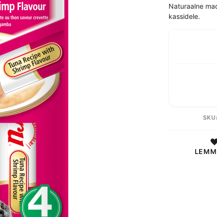
Naturaalne mad
kassidele.
SKU
LEMM