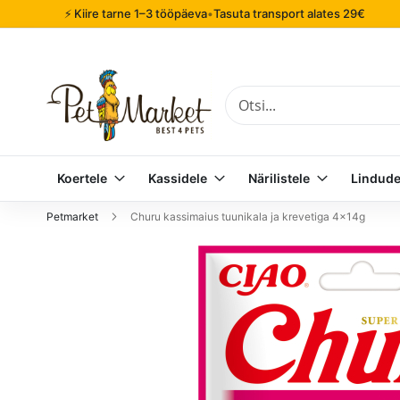
⚡ Kiire tarne 1–3 tööpäeva
•
Tasuta transport alates 29€
Otsi
Koertele
Kassidele
Närilistele
Lindude
Petmarket
Churu kassimaius tuunikala ja krevetiga 4x14g
Mine
pildigalerii
lõppu