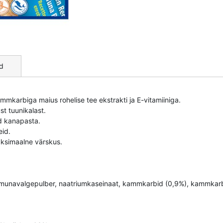
d
mmkarbiga maius rohelise tee ekstrakti ja E-vitamiiniga.
st tuunikalast.
d kanapasta.
eid.
maksimaalne värskus.
, munavalgepulber, naatriumkaseinaat, kammkarbid (0,9%), kammkarbi 