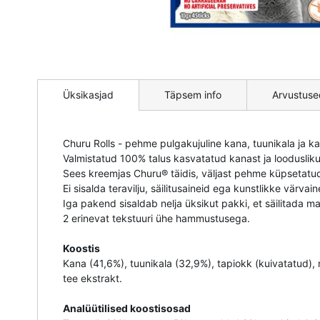
Mine
pildigalerii
Üksikasjad
Täpsem info
Arvustuse
algusesse
Churu Rolls - pehme pulgakujuline kana, tuunikala ja ka
Valmistatud 100% talus kasvatatud kanast ja loodusliku
Sees kreemjas Churu® täidis, väljast pehme küpsetatu
Ei sisalda teravilju, säilitusaineid ega kunstlikke värvain
Iga pakend sisaldab nelja üksikut pakki, et säilitada 
2 erinevat tekstuuri ühe hammustusega.
Koostis
Kana (41,6%), tuunikala (32,9%), tapiokk (kuivatatud)
tee ekstrakt.
Analüütilised koostisosad