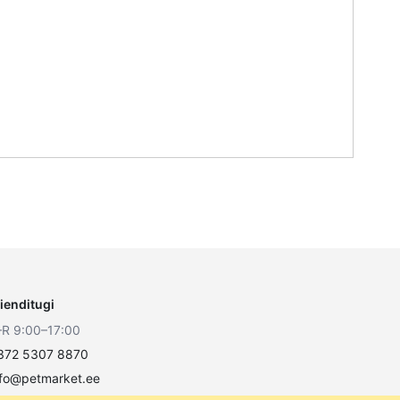
lienditugi
–R 9:00–17:00
372 5307 8870
nfo@petmarket.ee