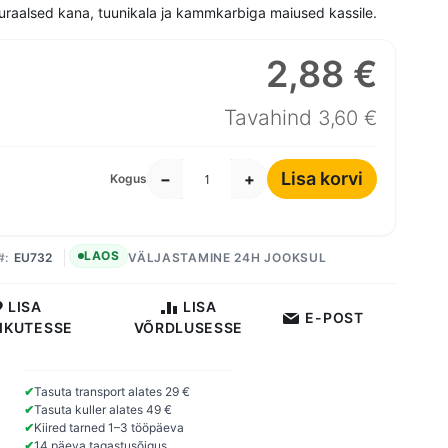
turaalsed kana, tuunikala ja kammkarbiga maiused kassile.
2,88 €
Erihind
Tavahind
3,60 €
Lisa korvi
−
+
Kogus
LAOS
EU732
VÄLJASTAMINE 24H JOOKSUL
LISA
LISA
E-POST
IKUTESSE
VÕRDLUSESSE
✔
Tasuta transport alates 29 €
✔
Tasuta kuller alates 49 €
✔
Kiired tarned 1–3 tööpäeva
✔
14 päeva tagastusõigus