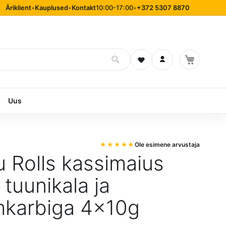
Äriklient
•
Kauplused
•
Kontakt
10:00-17:00
•
+372 5307 8870
Soovinimekiri
Logi sisse
Uus
Ole esimene arvustaja
 Rolls kassimaius
 tuunikala ja
karbiga 4x10g