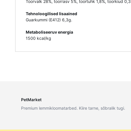
Toorvalk 28%, toorrasv 5%, toortuhk 1,8%, toorkiud 0,3
Tehnoloogilised lisaained
Guarkummi (E412) 6,3g.
Metaboliseeruv energia
1500 kcal/kg
PetMarket
Premium lemmikloomatarbed. Kiire tarne, sõbralik tugi.