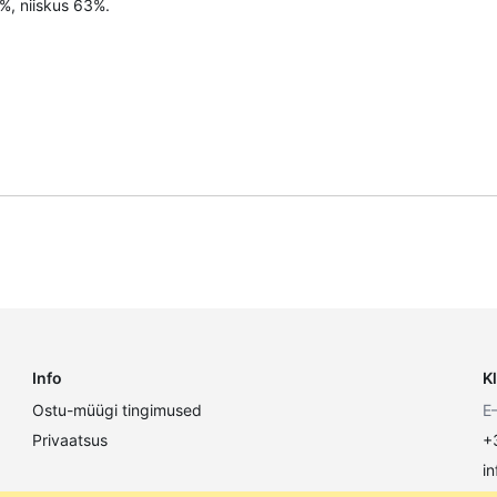
%, niiskus 63%.
Info
K
Ostu-müügi tingimused
E
Privaatsus
+
i