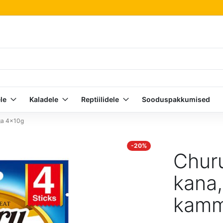
le
Kaladele
Reptiilidele
Sooduspakkumised
iga 4x10g
-20%
Churu
kana,
kamm