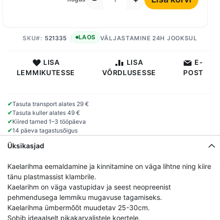
LAOS
SKU
521335
VÄLJASTAMINE 24H JOOKSUL
LISA
LISA
E-
LEMMIKUTESSE
VÕRDLUSESSE
POST
✔
Tasuta transport alates 29 €
✔
Tasuta kuller alates 49 €
✔
Kiired tarned 1–3 tööpäeva
✔
14 päeva tagastusõigus
Üksikasjad
Kaelarihma eemaldamine ja kinnitamine on väga lihtne ning kiire
tänu plastmassist klambrile.
Kaelarihm on väga vastupidav ja seest neopreenist
pehmendusega lemmiku mugavuse tagamiseks.
Kaelarihma ümbermõõt muudetav 25-30cm.
Sobib ideaalselt pikakarvalistele koertele.