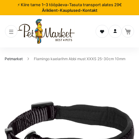
⚡ Kiire tarne 1–3 tööpäeva
•
Tasuta transport alates 29€
Äriklient
•
Kauplused
•
Kontakt
Soovinimekiri
Logi sisse
Petmarket
Flamingo kaelarihm Abbi must XXXS 25-30cm 10mm
Mine
pildigalerii
lõppu