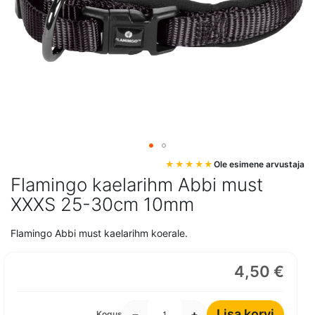
Mine
Ole esimene arvustaja
pildigalerii
Flamingo kaelarihm Abbi must
algusesse
XXXS 25-30cm 10mm
Flamingo Abbi must kaelarihm koerale.
4,50 €
Lisa korvi
−
+
Kogus