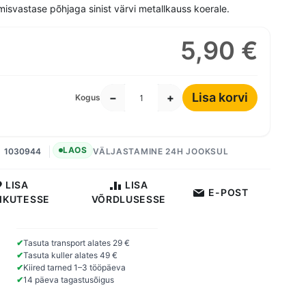
misvastase põhjaga sinist värvi metallkauss koerale.
5,90 €
Lisa korvi
−
+
Kogus
LAOS
1030944
VÄLJASTAMINE 24H JOOKSUL
LISA
LISA
E-POST
IKUTESSE
VÕRDLUSESSE
✔
Tasuta transport alates 29 €
✔
Tasuta kuller alates 49 €
✔
Kiired tarned 1–3 tööpäeva
✔
14 päeva tagastusõigus