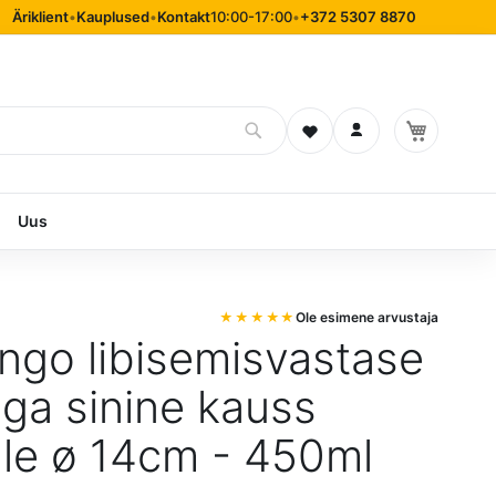
Äriklient
•
Kauplused
•
Kontakt
10:00-17:00
•
+372 5307 8870
Soovinimekiri
Logi sisse
Uus
Ole esimene arvustaja
ngo libisemisvastase
ga sinine kauss
le ø 14cm - 450ml