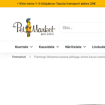
⚡ Kiire tarne 1–3 tööpäeva
•
Tasuta transport alates 29€
Otsi
Koertele
Kassidele
Närilistele
Lindude
Petmarket
Flamingo libisemisvastase põhjaga sinine kauss koer
Mine
pildigalerii
lõppu