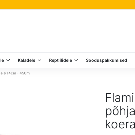
le
Kaladele
Reptiilidele
Sooduspakkumised
ale ø 14cm - 450ml
Flami
põhja
koera