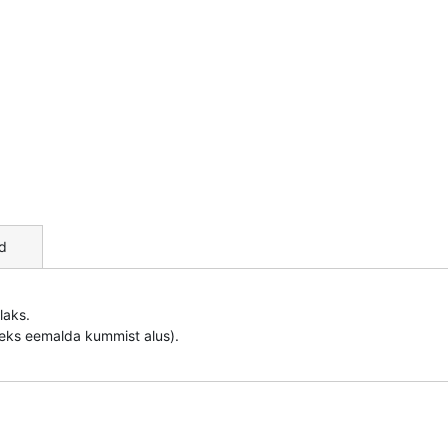
d
laks.
ks eemalda kummist alus).