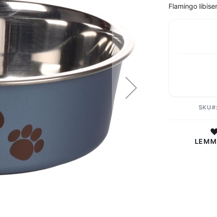
Flamingo libise
SKU
LEMM