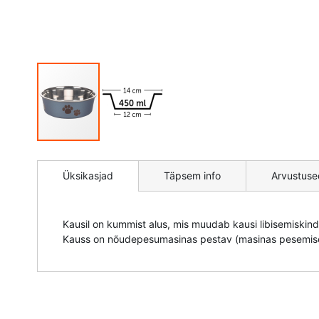
Mine
pildigalerii
Üksikasjad
Täpsem info
Arvustuse
algusesse
Kausil on kummist alus, mis muudab kausi libisemiskind
Kauss on nõudepesumasinas pestav (masinas pesemise