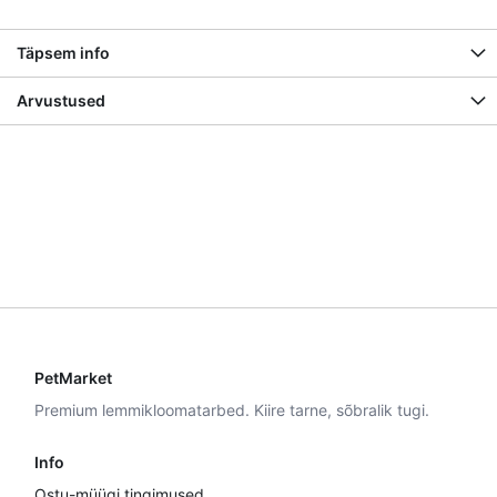
Täpsem info
Arvustused
PetMarket
Premium lemmikloomatarbed. Kiire tarne, sõbralik tugi.
Info
Ostu-müügi tingimused