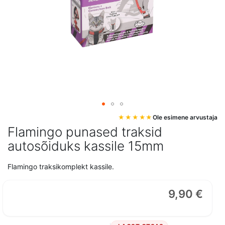
Mine
Ole esimene arvustaja
pildigalerii
Flamingo punased traksid
algusesse
autosõiduks kassile 15mm
Flamingo traksikomplekt kassile.
9,90 €