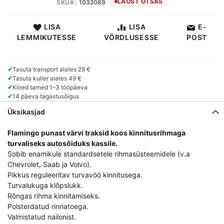
LAOST OTSAS
SKU
1032089
LISA
LISA
E-
LEMMIKUTESSE
VÕRDLUSESSE
POST
✔
Tasuta transport alates 29 €
✔
Tasuta kuller alates 49 €
✔
Kiired tarned 1–3 tööpäeva
✔
14 päeva tagastusõigus
Üksikasjad
Flamingo punast värvi traksid koos kinnitusrihmaga
turvaliseks autosõiduks kassile.
Sobib enamikule standardsetele rihmasüsteemidele (v.a
Chevrolet, Saab ja Volvo).
Pikkus reguleeritav turvavöö kinnitusega.
Turvalukuga klõpslukk.
Rõngas rihma kinnitamiseks.
Polsterdatud rinnatoega.
Valmistatud nailonist.