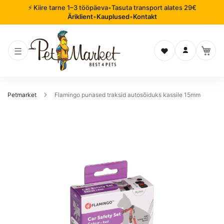
⚡ Kiire tarne 1–3 tööpäeva
•
Tasuta transport alates 29€
Äriklient
•
Kauplused
•
Kontakt
Soovinimekiri
Logi sisse
Petmarket
Flamingo punased traksid autosõiduks kassile 15mm
Mine
pildigalerii
lõppu