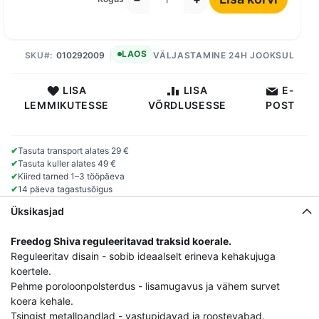
LAOS
SKU
010292009
VÄLJASTAMINE 24H JOOKSUL
LISA
LISA
E-
LEMMIKUTESSE
VÕRDLUSESSE
POST
✔
Tasuta transport alates 29 €
✔
Tasuta kuller alates 49 €
✔
Kiired tarned 1–3 tööpäeva
✔
14 päeva tagastusõigus
Üksikasjad
Freedog Shiva reguleeritavad traksid koerale.
Reguleeritav disain - sobib ideaalselt erineva kehakujuga
koertele.
Pehme poroloonpolsterdus - lisamugavus ja vähem survet
koera kehale.
Tsingist metallpandlad - vastupidavad ja roostevabad.