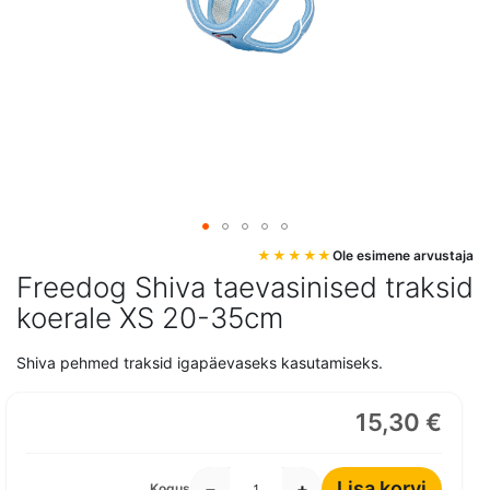
Mine
Ole esimene arvustaja
pildigalerii
Freedog Shiva taevasinised traksid
algusesse
koerale XS 20-35cm
Shiva pehmed traksid igapäevaseks kasutamiseks.
15,30 €
Lisa korvi
−
+
Kogus