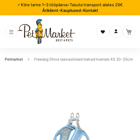
⚡ Kiire tarne 1–3 tööpäeva
•
Tasuta transport alates 29€
Äriklient
•
Kauplused
•
Kontakt
Soovinimekiri
Logi sisse
Petmarket
Freedog Shiva taevasinised traksid koerale XS 20-35cm
Mine
pildigalerii
lõppu