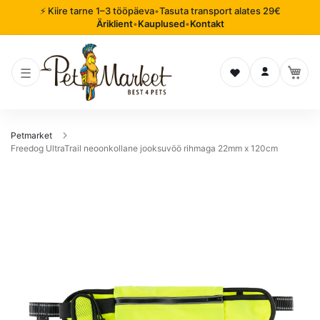
⚡ Kiire tarne 1–3 tööpäeva
•
Tasuta transport alates 29€
Äriklient
•
Kauplused
•
Kontakt
Soovinimekiri
Logi sisse
Petmarket
Freedog UltraTrail neoonkollane jooksuvöö rihmaga 22mm x 120cm
Mine
pildigalerii
lõppu