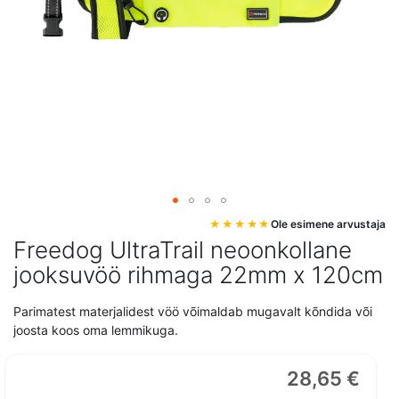
Mine
Ole esimene arvustaja
pildigalerii
Freedog UltraTrail neoonkollane
algusesse
jooksuvöö rihmaga 22mm x 120cm
Parimatest materjalidest vöö võimaldab mugavalt kõndida või
joosta koos oma lemmikuga.
28,65 €