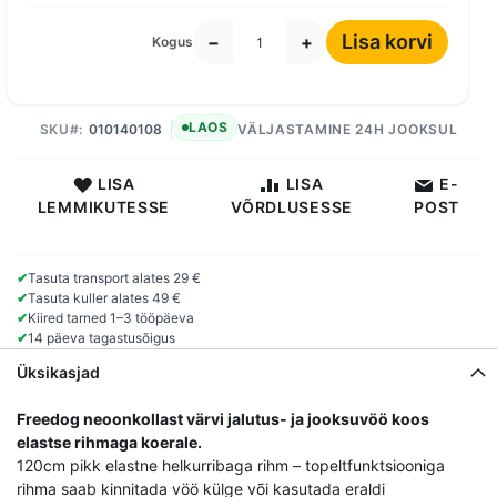
Lisa korvi
−
+
Kogus
LAOS
SKU
010140108
VÄLJASTAMINE 24H JOOKSUL
LISA
LISA
E-
LEMMIKUTESSE
VÕRDLUSESSE
POST
✔
Tasuta transport alates 29 €
✔
Tasuta kuller alates 49 €
✔
Kiired tarned 1–3 tööpäeva
✔
14 päeva tagastusõigus
Üksikasjad
Freedog neoonkollast värvi jalutus- ja jooksuvöö koos
elastse rihmaga koerale.
120cm pikk elastne helkurribaga rihm – topeltfunktsiooniga
rihma saab kinnitada vöö külge või kasutada eraldi