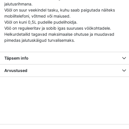
jalutusrihmana.
Vööl on suur veekindel tasku, kuhu saab paigutada näiteks
mobiiltelefoni, võtmed või maiused.
Vööl on kuni 0,5L pudelile pudelihoidja.
Vöö on reguleeritav ja sobib igas suuruses vöökohtadele.
Helkurdetailid tagavad maksimaalse ohutuse ja muudavad
pimedas jalutuskäigud turvalisemaks.
Täpsem info
Arvustused