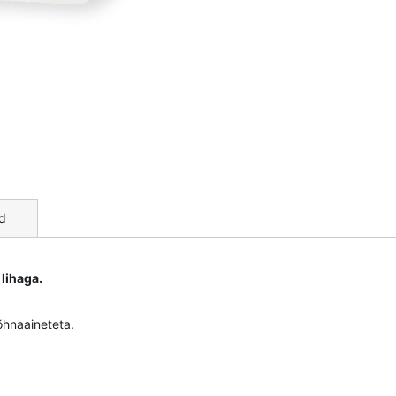
d
lihaga.
lõhnaaineteta.