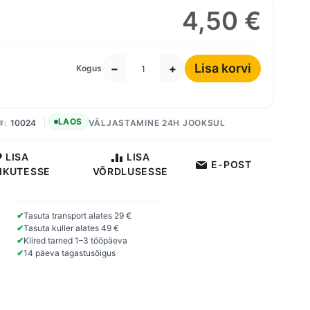
4,50 €
Lisa korvi
−
+
Kogus
LAOS
10024
VÄLJASTAMINE 24H JOOKSUL
LISA
LISA
E-POST
IKUTESSE
VÕRDLUSESSE
✔
Tasuta transport alates 29 €
✔
Tasuta kuller alates 49 €
✔
Kiired tarned 1–3 tööpäeva
✔
14 päeva tagastusõigus