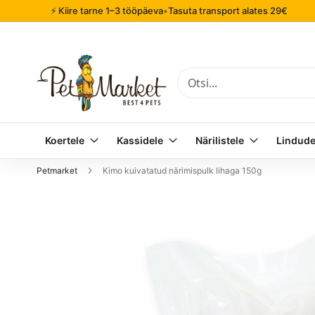
⚡ Kiire tarne 1–3 tööpäeva
•
Tasuta transport alates 29€
Otsi
Koertele
Kassidele
Närilistele
Lindude
Petmarket
Kimo kuivatatud närimispulk lihaga 150g
Mine
pildigalerii
lõppu