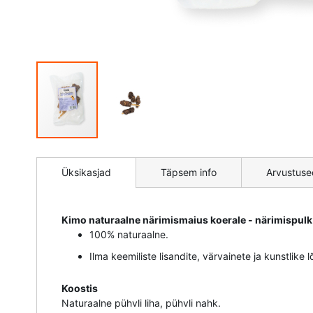
Mine
pildigalerii
Üksikasjad
Täpsem info
Arvustuse
algusesse
Kimo naturaalne närimismaius koerale - närimispulk 
100% naturaalne.
Ilma keemiliste lisandite, värvainete ja kunstlike 
Koostis
Naturaalne pühvli liha, pühvli nahk.