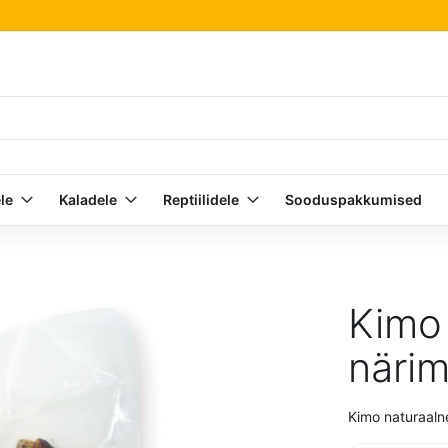
le
Kaladele
Reptiilidele
Sooduspakkumised
Kimo 
närim
Kimo naturaaln