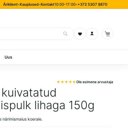
Äriklient
•
Kauplused
•
Kontakt
10:00-17:00
•
+372 5307 8870
Soovinimekiri
Logi sisse
Uus
Ole esimene arvustaja
kuivatatud
ispulk lihaga 150g
e närimismaius koerale.