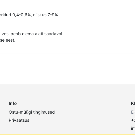
orkiud 0,4-0,6%, niiskus 7-9%.
 vesi peab olema alati saadaval.
se eest.
Info
K
Ostu-müügi tingimused
E
Privaatsus
+
i