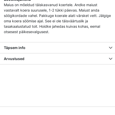
Maius on mõeldud täiskasvanud koertele. Andke maiust
vastavalt koera suurusele, 1-2 tükki päevas. Maiust anda
söögikordade vahel. Pakkuge koerale alati värsket vett. Jälgige
oma koera söömise ajal. See ei ole täisväärtuslik ja
tasakaalustatud toit. Hoidke jahedas kuivas kohas, eemal
otsesest päikesevalgusest.
Täpsem info
Arvustused