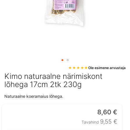
Mine
Ole esimene arvustaja
pildigalerii
Kimo naturaalne närimiskont
algusesse
lõhega 17cm 2tk 230g
Naturaalne koeramaius lõhega.
8,60 €
Erihind
9,55 €
Tavahind