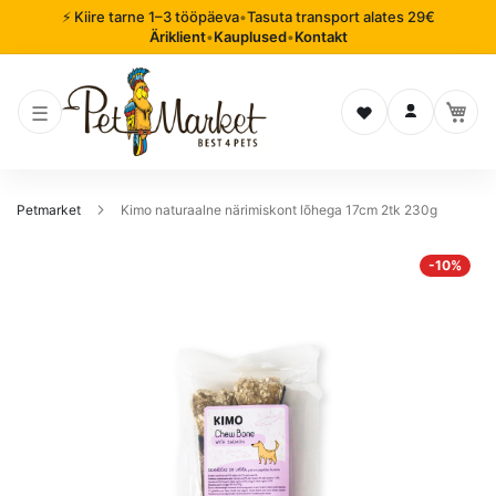
⚡ Kiire tarne 1–3 tööpäeva
•
Tasuta transport alates 29€
Äriklient
•
Kauplused
•
Kontakt
Soovinimekiri
Logi sisse
Petmarket
Kimo naturaalne närimiskont lõhega 17cm 2tk 230g
Mine
-10%
pildigalerii
lõppu