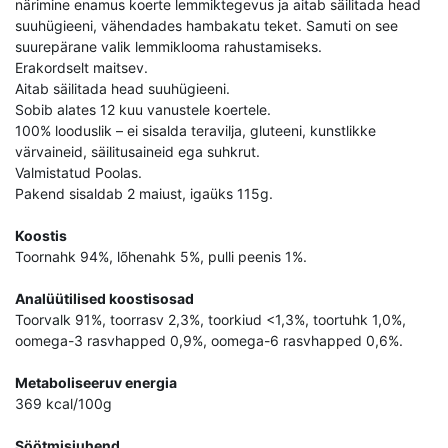
närimine enamus koerte lemmiktegevus ja aitab säilitada head
suuhügieeni, vähendades hambakatu teket. Samuti on see
suurepärane valik lemmiklooma rahustamiseks.
Erakordselt maitsev.
Aitab säilitada head suuhügieeni.
Sobib alates 12 kuu vanustele koertele.
100% looduslik – ei sisalda teravilja, gluteeni, kunstlikke
värvaineid, säilitusaineid ega suhkrut.
Valmistatud Poolas.
Pakend sisaldab 2 maiust, igaüks 115g.
Koostis
Toornahk 94%, lõhenahk 5%, pulli peenis 1%.
Analüütilised koostisosad
Toorvalk 91%, toorrasv 2,3%, toorkiud <1,3%, toortuhk 1,0%,
oomega-3 rasvhapped 0,9%, oomega-6 rasvhapped 0,6%.
Metaboliseeruv energia
369 kcal/100g
Söötmisjuhend