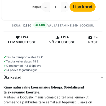
Lisa korvi
−
+
Kogus
LAOS
SKU
12830
VÄLJASTAMINE 24H JOOKSUL
LISA
LISA
E-
LEMMIKUTESSE
VÕRDLUSESSE
POST
✔
Tasuta transport alates 29 €
✔
Tasuta kuller alates 49 €
✔
Kiired tarned 1–3 tööpäeva
✔
14 päeva tagastusõigus
Üksikasjad
Kimo naturaalne koeramaius lõhega. Söödalisand
täiskasvanud koertele.
Maitsev ja looduslik maius võimaldab teil oma lemmikut
premeerida pakkudes talle samal ajal tegevust. Lisaks on