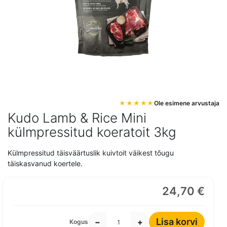
Mine
Ole esimene arvustaja
pildigalerii
Kudo Lamb & Rice Mini
algusesse
külmpressitud koeratoit 3kg
Külmpressitud täisväärtuslik kuivtoit väikest tõugu
täiskasvanud koertele.
24,70 €
Lisa korvi
−
+
Kogus