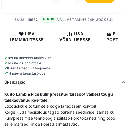
LAOS
SKU
16952
VÄLJASTAMINE 24H JOOKSUL
LISA
LISA
E-
LEMMIKUTESSE
VÕRDLUSESSE
POST
✔
Tasuta transport alates 29 €
✔
Tasuta kuller alates 49 €
✔
Kiired tarned 1–3 tööpäeva
✔
14 päeva tagastusõigus
Üksikasjad
Kudo Lamb & Rice külmpressitud täissööt väikest tõugu
täiskasvanud koertele.
Looduslikule toitumisele kõige lähedasem kuivtoit.
Kõrge kiudainesisaldus tagab parema seedimise, samas kui
külmpressimise tehnoloogia säilitab kõik toitained ning toob
esile maitsed, mida koerad armastavad.