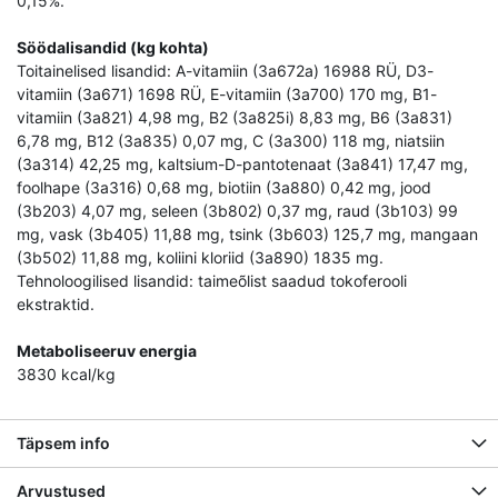
0,15%.
Söödalisandid (kg kohta)
Toitainelised lisandid: A-vitamiin (3a672a) 16988 RÜ, D3-
vitamiin (3a671) 1698 RÜ, E-vitamiin (3a700) 170 mg, B1-
vitamiin (3a821) 4,98 mg, B2 (3a825i) 8,83 mg, B6 (3a831)
6,78 mg, B12 (3a835) 0,07 mg, C (3a300) 118 mg, niatsiin
(3a314) 42,25 mg, kaltsium-D-pantotenaat (3a841) 17,47 mg,
foolhape (3a316) 0,68 mg, biotiin (3a880) 0,42 mg, jood
(3b203) 4,07 mg, seleen (3b802) 0,37 mg, raud (3b103) 99
mg, vask (3b405) 11,88 mg, tsink (3b603) 125,7 mg, mangaan
(3b502) 11,88 mg, koliini kloriid (3a890) 1835 mg.
Tehnoloogilised lisandid: taimeõlist saadud tokoferooli
ekstraktid.
Metaboliseeruv energia
3830 kcal/kg
Täpsem info
Arvustused