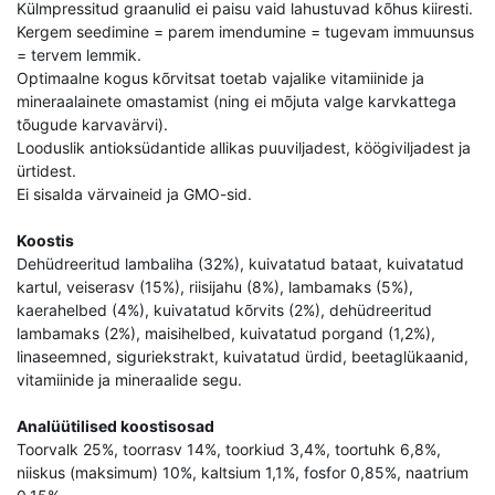
Külmpressitud graanulid ei paisu vaid lahustuvad kõhus kiiresti.
Kergem seedimine = parem imendumine = tugevam immuunsus
= tervem lemmik.
Optimaalne kogus kõrvitsat toetab vajalike vitamiinide ja
mineraalainete omastamist (ning ei mõjuta valge karvkattega
tõugude karvavärvi).
Looduslik antioksüdantide allikas puuviljadest, köögiviljadest ja
ürtidest.
Ei sisalda värvaineid ja GMO-sid.
Koostis
Dehüdreeritud lambaliha (32%), kuivatatud bataat, kuivatatud
kartul, veiserasv (15%), riisijahu (8%), lambamaks (5%),
kaerahelbed (4%), kuivatatud kõrvits (2%), dehüdreeritud
lambamaks (2%), maisihelbed, kuivatatud porgand (1,2%),
linaseemned, siguriekstrakt, kuivatatud ürdid, beetaglükaanid,
vitamiinide ja mineraalide segu.
Analüütilised koostisosad
Toorvalk 25%, toorrasv 14%, toorkiud 3,4%, toortuhk 6,8%,
niiskus (maksimum) 10%, kaltsium 1,1%, fosfor 0,85%, naatrium