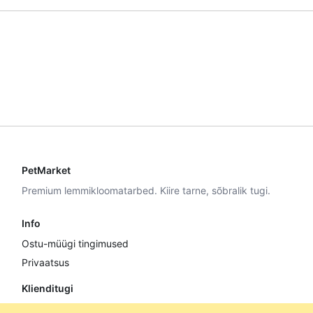
PetMarket
Premium lemmikloomatarbed. Kiire tarne, sõbralik tugi.
Info
Ostu-müügi tingimused
Privaatsus
Klienditugi
E–R 9:00–17:00