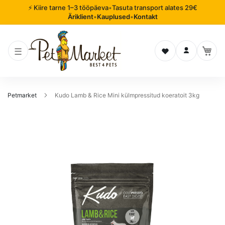
⚡ Kiire tarne 1–3 tööpäeva
•
Tasuta transport alates 29€
Äriklient
•
Kauplused
•
Kontakt
Soovinimekiri
Logi sisse
Petmarket
Kudo Lamb & Rice Mini külmpressitud koeratoit 3kg
Mine
pildigalerii
lõppu