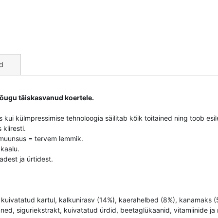
d
tõugu täiskasvanud koertele.
kui külmpressimise tehnoloogia säilitab kõik toitained ning toob es
kiiresti.
muunsus = tervem lemmik.
akaalu.
adest ja ürtidest.
, kuivatatud kartul, kalkunirasv (14%), kaerahelbed (8%), kanamaks 
ed, siguriekstrakt, kuivatatud ürdid, beetaglükaanid, vitamiinide ja