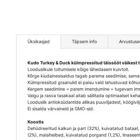
Mine
pildigalerii
Üksikasjad
Täpsem info
Arvustuse
algusesse
Kudo Turkey & Duck külmpressitud täissööt väikest 
Looduslikule toitumisele kõige lähedasem kuivtoit.
Kõrge kiudainesisaldus tagab parema seedimise, samas 
Külmpressitud graanulid ei paisu vaid lahustuvad kõhus 
Kergem seedimine = parem imendumine = tugevam im
Valgu ja rasva tasakaal aitab säilitada optimaalset keh
Looduslik antioksüdantide allikas puuviljadest, köögivilj
Ei sisalda värvaineid ja GMO-sid.
Koostis
Dehüdreeritud kalkun ja part (32%), kuivatatud bataat
(2%), maisihelbed, kuivatatud porgand (1,2%), linaseemn