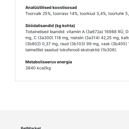
Analüütilised koostisosad
Toorvalk 25%, toorrasv 14%, toorkiud 3,4%, toortuhk 5
Söödalisandid (kg kohta)
Toitainelised lisandid: vitamiin A (3a672a) 16988 RÜ
mg, C (3a300) 118 mg, niatsiin (3a314) 42,25 mg, kal
(3b802) 0,37 mg, raud (3b103) 99 mg, vask (3b405) 11
taimeõlist saadud tokoferooli ekstraktid (1b306).
Metaboliseeruv energia
3840 kcal/kg
PetMarket