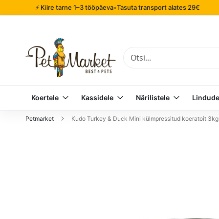
⚡ Kiire tarne 1–3 tööpäeva
•
Tasuta transport alates 29€
Otsi
Koertele
Kassidele
Närilistele
Lindude
Petmarket
Kudo Turkey & Duck Mini külmpressitud koeratoit 3kg
Mine
pildigalerii
lõppu