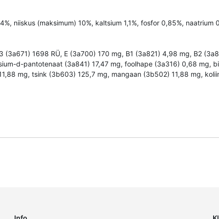
,4%, niiskus (maksimum) 10%, kaltsium 1,1%, fosfor 0,85%, naatrium 
, D3 (3a671) 1698 RÜ, E (3a700) 170 mg, B1 (3a821) 4,98 mg, B2 (3
tsium-d-pantotenaat (3a841) 17,47 mg, foolhape (3a316) 0,68 mg, bi
,88 mg, tsink (3b603) 125,7 mg, mangaan (3b502) 11,88 mg, koliini 
Info
K