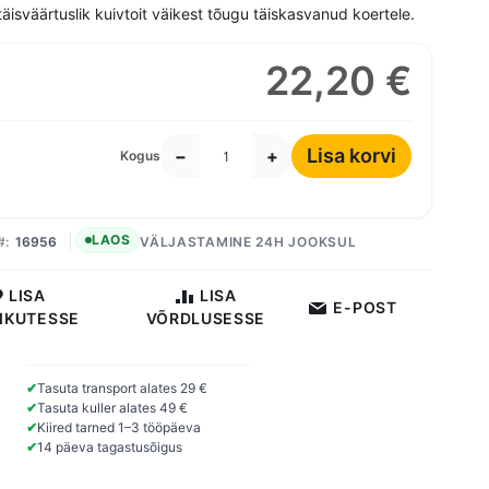
äisväärtuslik kuivtoit väikest tõugu täiskasvanud koertele.
22,20 €
Lisa korvi
−
+
Kogus
LAOS
16956
VÄLJASTAMINE 24H JOOKSUL
LISA
LISA
E-POST
IKUTESSE
VÕRDLUSESSE
✔
Tasuta transport alates 29 €
✔
Tasuta kuller alates 49 €
✔
Kiired tarned 1–3 tööpäeva
✔
14 päeva tagastusõigus