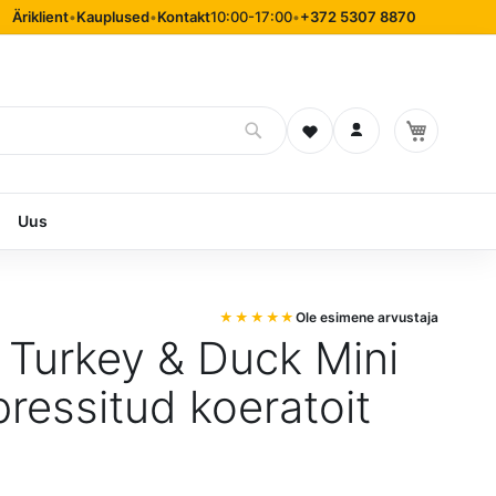
Äriklient
•
Kauplused
•
Kontakt
10:00-17:00
•
+372 5307 8870
Soovinimekiri
Logi sisse
Uus
Ole esimene arvustaja
Turkey & Duck Mini
ressitud koeratoit