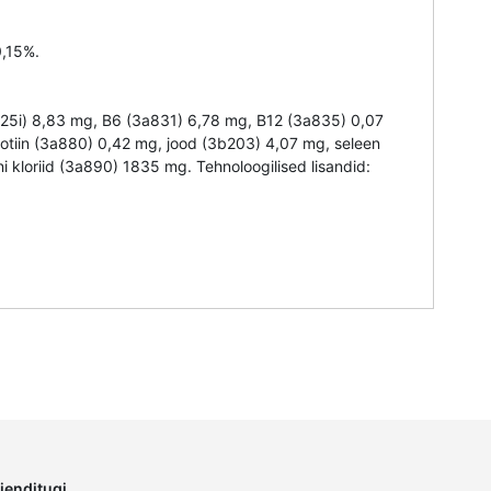
0,15%.
a825i) 8,83 mg, B6 (3a831) 6,78 mg, B12 (3a835) 0,07
otiin (3a880) 0,42 mg, jood (3b203) 4,07 mg, seleen
kloriid (3a890) 1835 mg. Tehnoloogilised lisandid:
lienditugi