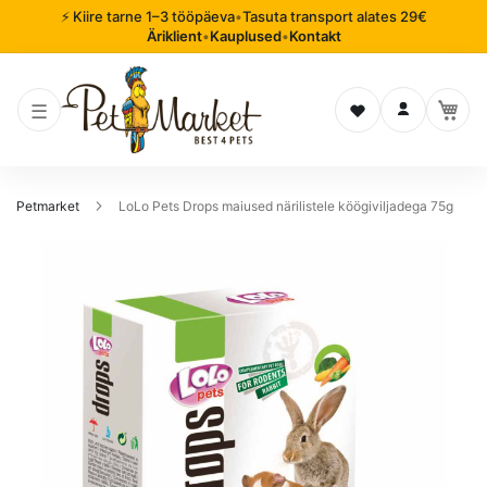
⚡ Kiire tarne 1–3 tööpäeva
•
Tasuta transport alates 29€
Äriklient
•
Kauplused
•
Kontakt
Soovinimekiri
Logi sisse
Petmarket
LoLo Pets Drops maiused närilistele köögiviljadega 75g
Mine
pildigalerii
lõppu