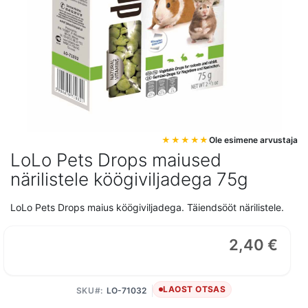
Mine
Ole esimene arvustaja
pildigalerii
LoLo Pets Drops maiused
algusesse
närilistele köögiviljadega 75g
LoLo Pets Drops maius köögiviljadega. Täiendsööt närilistele.
2,40 €
LAOST OTSAS
SKU
LO-71032