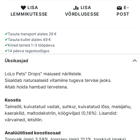
LISA
LISA
E-
LEMMIKUTESSE
VÕRDLUSESSE
POST
✔
Tasuta transport alates 29 €
✔
Tasuta kuller alates 49 €
✔
Kiired tarned 1–3 tööpäeva
✔
14 päeva tagastusõigus
Üksikasjad
LoLo Pets" Drops" maiused närilistele.
Sisaldab naturaalseid vitamiine tugeva tervise jaoks.
Aitab hoida hambad tervetena.
Koostis
Taimeõli, kuivatatud vadak, suhkur, kuivatatud lõss, maisijahu,
kaerakliid, maltodekstriin, köögiviljad (0,16%). Lisandid:
värvained, letsitiin.
Analüütilised koostisosad
Toorvalk (min) 3,58%, toorrasv (min) 21,1%, toorkiud (maks)