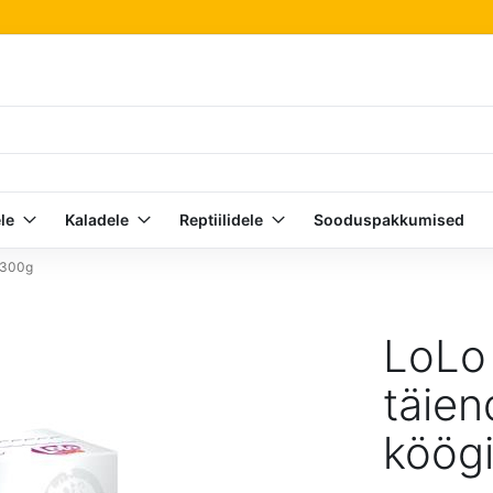
le
Kaladele
Reptiilidele
Sooduspakkumised
a 300g
LoLo
täien
köögi