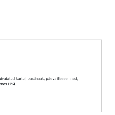
kuivatatud kartul, pastinaak, päevalilleseemned,
ernes (1%).