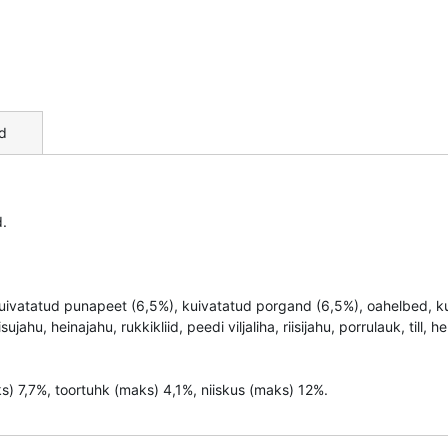
d
d.
hu, kuivatatud punapeet (6,5%), kuivatatud porgand (6,5%), oahelbed, 
jahu, heinajahu, rukkikliid, peedi viljaliha, riisijahu, porrulauk, till, h
ks) 7,7%, toortuhk (maks) 4,1%, niiskus (maks) 12%.