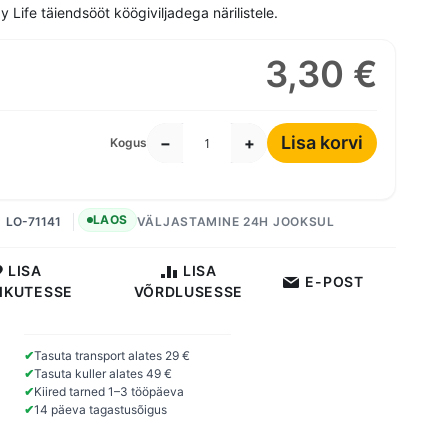
 Life täiendsööt köögiviljadega närilistele.
3,30 €
Lisa korvi
−
+
Kogus
LAOS
LO-71141
VÄLJASTAMINE 24H JOOKSUL
LISA
LISA
E-POST
IKUTESSE
VÕRDLUSESSE
✔
Tasuta transport alates 29 €
✔
Tasuta kuller alates 49 €
✔
Kiired tarned 1–3 tööpäeva
✔
14 päeva tagastusõigus