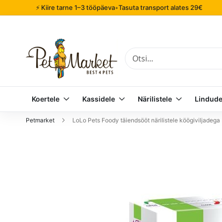
⚡ Kiire tarne 1–3 tööpäeva
•
Tasuta transport alates 29€
Otsi
Koertele
Kassidele
Närilistele
Lindude
Petmarket
LoLo Pets Foody täiendsööt närilistele köögiviljadeg
Mine
pildigalerii
lõppu