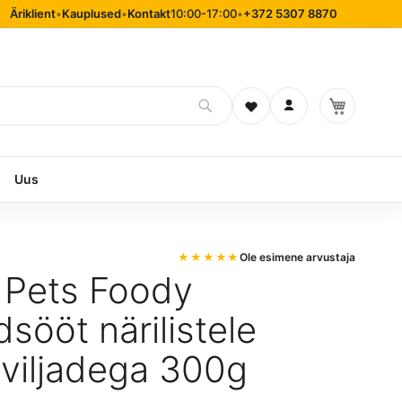
Äriklient
•
Kauplused
•
Kontakt
10:00-17:00
•
+372 5307 8870
Soovinimekiri
Logi sisse
Uus
Ole esimene arvustaja
 Pets Foody
dsööt närilistele
viljadega 300g