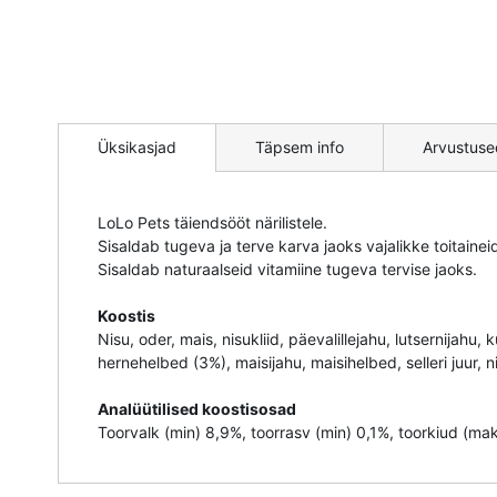
Mine
pildigalerii
Üksikasjad
Täpsem info
Arvustuse
algusesse
LoLo Pets täiendsööt närilistele.
Sisaldab tugeva ja terve karva jaoks vajalikke toitainei
Sisaldab naturaalseid vitamiine tugeva tervise jaoks.
Koostis
Nisu, oder, mais, nisukliid, päevalillejahu, lutsernija
hernehelbed (3%), maisijahu, maisihelbed, selleri juur, nisu
Analüütilised koostisosad
Toorvalk (min) 8,9%, toorrasv (min) 0,1%, toorkiud (ma