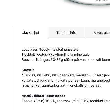
Mine
pildigalerii
Üksikasjad
Täpsem info
Arvustuse
algusesse
LoLo Pets "Foody" täistoit jänestele.
Sisaldab looduslikke vitamiine ja mineraale.
Soovituslik kogus 50-85g sööta päevas olenevalt looma 
Koostis
Nisukliid, nisujahu, nisu peenkliid, maisijahu, lutserni
kuivatatud porgand, kuivatatud jaanikaun, maisihelbed,
linajahu, kaltsiumkarbonaat, monokaltsiumfosfaat.
Analüütilised koostisosad
Toorvalk (min) 10,8%, toorrasv (min) 0,1%, toorkiud (m