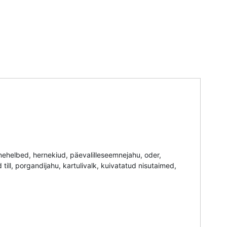
hernehelbed, hernekiud, päevalilleseemnejahu, oder,
ll, porgandijahu, kartulivalk, kuivatatud nisutaimed,