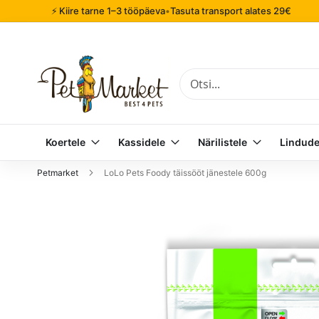
⚡ Kiire tarne 1–3 tööpäeva
•
Tasuta transport alates 29€
Otsi
Koertele
Kassidele
Närilistele
Lindude
Petmarket
LoLo Pets Foody täissööt jänestele 600g
Mine
pildigalerii
lõppu