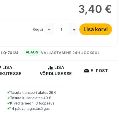
3,40 €
Lisa korvi
−
+
Kogus
LAOS
LO-70124
VÄLJASTAMINE 24H JOOKSUL
LISA
LISA
E-POST
IKUTESSE
VÕRDLUSESSE
✔
Tasuta transport alates 29 €
✔
Tasuta kuller alates 49 €
✔
Kiired tarned 1–3 tööpäeva
✔
14 päeva tagastusõigus