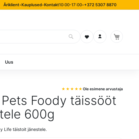
Äriklient
•
Kauplused
•
Kontakt
10:00-17:00
•
+372 5307 8870
Soovinimekiri
Logi sisse
Uus
Ole esimene arvustaja
Pets Foody täissööt
tele 600g
 Life täistoit jänestele.