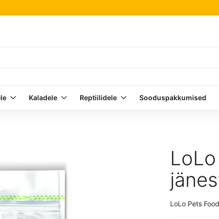
le
Kaladele
Reptiilidele
Sooduspakkumised
LoLo 
jänes
LoLo Pets Foody