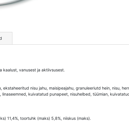
d
kaalust, vanusest ja aktiivsusest.
jahu, ekstaheeritud nisu jahu, maisipeajahu, granuleeriutd hein, nisu, 
 linaseemned, kuivatatud punapeet, nisuhelbed, tüümian, kuivatatud ti
aks) 11,4%, toortuhk (maks) 5,8%, niiskus (maks).