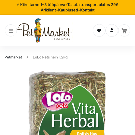
⚡ Kiire tarne 1–3 tööpäeva
•
Tasuta transport alates 29€
Äriklient
•
Kauplused
•
Kontakt
Soovinimekiri
Logi sisse
Petmarket
LoLo Pets hein 1,2kg
Mine
pildigalerii
lõppu