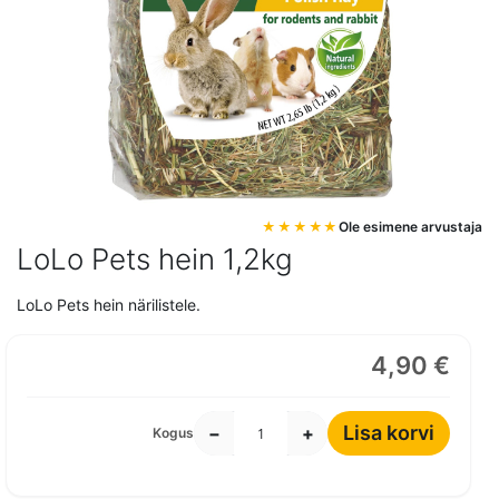
Mine
Ole esimene arvustaja
pildigalerii
LoLo Pets hein 1,2kg
algusesse
LoLo Pets hein närilistele.
4,90 €
Lisa korvi
−
+
Kogus