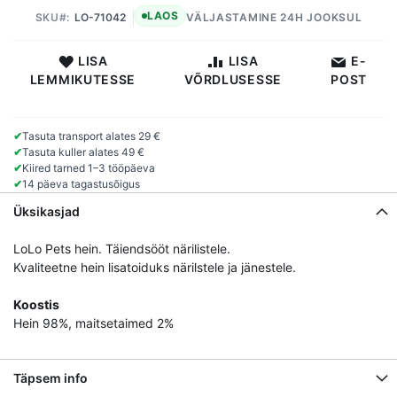
LAOS
SKU
LO-71042
VÄLJASTAMINE 24H JOOKSUL
LISA
LISA
E-
LEMMIKUTESSE
VÕRDLUSESSE
POST
✔
Tasuta transport alates 29 €
✔
Tasuta kuller alates 49 €
✔
Kiired tarned 1–3 tööpäeva
✔
14 päeva tagastusõigus
Üksikasjad
LoLo Pets hein. Täiendsööt närilistele.
Kvaliteetne hein lisatoiduks närilstele ja jänestele.
Koostis
Hein 98%, maitsetaimed 2%
Täpsem info