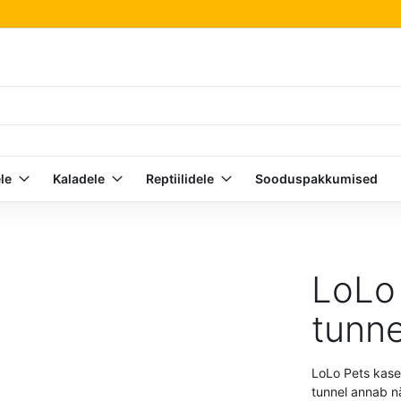
le
Kaladele
Reptiilidele
Sooduspakkumised
LoLo
tunne
LoLo Pets kase
tunnel annab nä