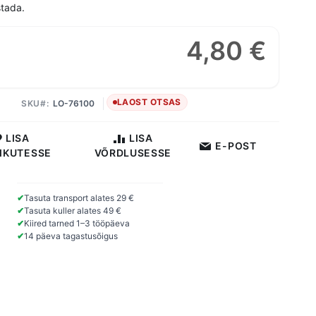
tada.
4,80 €
LAOST OTSAS
SKU
LO-76100
LISA
LISA
E-POST
IKUTESSE
VÕRDLUSESSE
✔
Tasuta transport alates 29 €
✔
Tasuta kuller alates 49 €
✔
Kiired tarned 1–3 tööpäeva
✔
14 päeva tagastusõigus