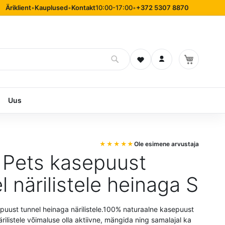
Äriklient
•
Kauplused
•
Kontakt
10:00-17:00
•
+372 5307 8870
Soovinimekiri
Logi sisse
Uus
Ole esimene arvustaja
 Pets kasepuust
l närilistele heinaga S
puust tunnel heinaga närilistele.100% naturaalne kasepuust
rilistele võimaluse olla aktiivne, mängida ning samalajal ka