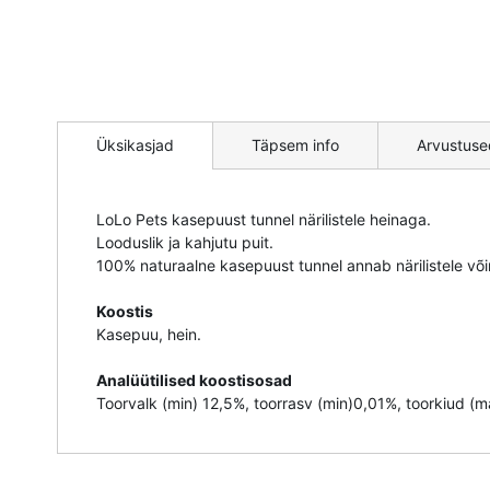
Mine
pildigalerii
Üksikasjad
Täpsem info
Arvustuse
algusesse
LoLo Pets kasepuust tunnel närilistele heinaga.
Looduslik ja kahjutu puit.
100% naturaalne kasepuust tunnel annab närilistele või
Koostis
Kasepuu, hein.
Analüütilised koostisosad
Toorvalk (min) 12,5%, toorrasv (min)0,01%, toorkiud (