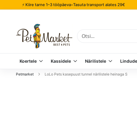
⚡ Kiire tarne 1–3 tööpäeva
•
Tasuta transport alates 29€
Otsi
Koertele
Kassidele
Närilistele
Lindude
Petmarket
LoLo Pets kasepuust tunnel närilistele heinaga S
Mine
pildigalerii
lõppu