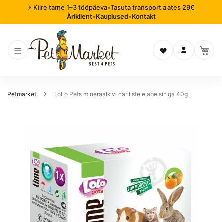
⚡ Kiire tarne 1–3 tööpäeva
•
Tasuta transport alates 29€
Äriklient
•
Kauplused
•
Kontakt
Soovinimekiri
Logi sisse
Petmarket
LoLo Pets mineraalkivi närilistele apelsiniga 40g
Mine
pildigalerii
lõppu