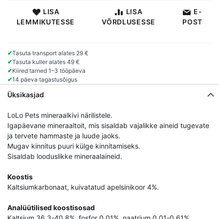
LISA
LISA
E-
LEMMIKUTESSE
VÕRDLUSESSE
POST
✔
Tasuta transport alates 29 €
✔
Tasuta kuller alates 49 €
✔
Kiired tarned 1–3 tööpäeva
✔
14 päeva tagastusõigus
Üksikasjad
LoLo Pets mineraalkivi närilistele.
Igapäevane mineraaltoit, mis sisaldab vajalikke aineid tugevate
ja tervete hammaste ja luude jaoks.
Mugav kinnitus puuri külge kinnitamiseks.
Sisaldab looduslikke mineraalaineid.
Koostis
Kaltsiumkarbonaat, kuivatatud apelsinikoor 4%.
Analüütilised koostisosad
Kaltsium 36,3-40,8%, fosfor 0,01%, naatrium 0,01-0,61%.