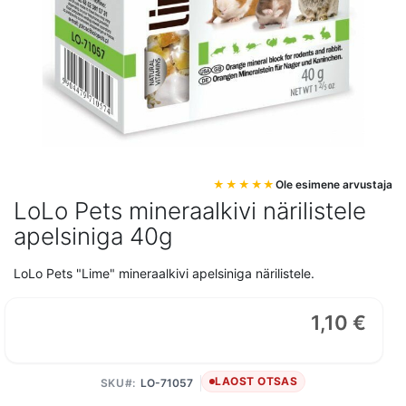
Mine
Ole esimene arvustaja
pildigalerii
LoLo Pets mineraalkivi närilistele
algusesse
apelsiniga 40g
LoLo Pets "Lime" mineraalkivi apelsiniga närilistele.
1,10 €
LAOST OTSAS
SKU
LO-71057