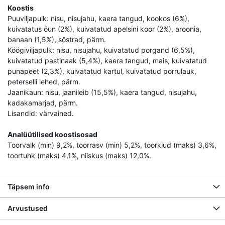
Koostis
Puuviljapulk: nisu, nisujahu, kaera tangud, kookos (6%),
kuivatatus õun (2%), kuivatatud apelsini koor (2%), aroonia,
banaan (1,5%), sõstrad, pärm.
Köögiviljapulk: nisu, nisujahu, kuivatatud porgand (6,5%),
kuivatatud pastinaak (5,4%), kaera tangud, mais, kuivatatud
punapeet (2,3%), kuivatatud kartul, kuivatatud porrulauk,
peterselli lehed, pärm.
Jaanikaun: nisu, jaanileib (15,5%), kaera tangud, nisujahu,
kadakamarjad, pärm.
Lisandid: värvained.
Analüütilised koostisosad
Toorvalk (min) 9,2%, toorrasv (min) 5,2%, toorkiud (maks) 3,6%,
toortuhk (maks) 4,1%, niiskus (maks) 12,0%.
Täpsem info
Arvustused