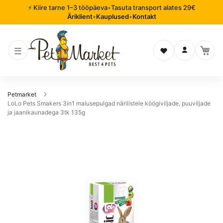
⚡ Kiire tarne 1–3 tööpäeva
•
Tasuta transport alates 29€
Äriklient
•
Kauplused
•
Kontakt
Soovinimekiri
Logi sisse
Petmarket
LoLo Pets Smakers 3in1 maiusepulgad närilistele köögiviljade, puuviljade
ja jaanikaunadega 3tk 135g
Mine
pildigalerii
lõppu