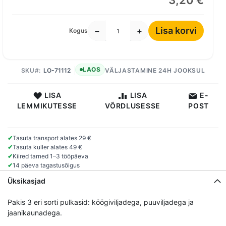
3,20 €
Lisa korvi
−
+
Kogus
LAOS
SKU
LO-71112
VÄLJASTAMINE 24H JOOKSUL
LISA
LISA
E-
LEMMIKUTESSE
VÕRDLUSESSE
POST
✔
Tasuta transport alates 29 €
✔
Tasuta kuller alates 49 €
✔
Kiired tarned 1–3 tööpäeva
✔
14 päeva tagastusõigus
Üksikasjad
Pakis 3 eri sorti pulkasid: köögiviljadega, puuviljadega ja
jaanikaunadega.