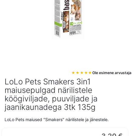
Mine
Ole esimene arvustaja
pildigalerii
LoLo Pets Smakers 3in1
algusesse
maiusepulgad närilistele
köögiviljade, puuviljade ja
jaanikaunadega 3tk 135g
LoLo Pets maiused "Smakers" närilistele ja jänestele.