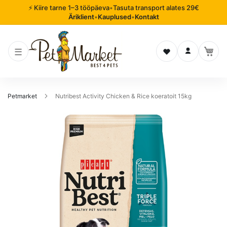
⚡ Kiire tarne 1–3 tööpäeva
•
Tasuta transport alates 29€
Äriklient
•
Kauplused
•
Kontakt
Soovinimekiri
Logi sisse
Petmarket
Nutribest Activity Chicken & Rice koeratoit 15kg
Mine
pildigalerii
lõppu