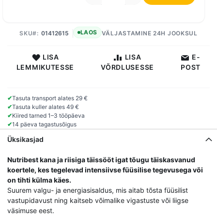
LAOS
SKU
01412615
VÄLJASTAMINE 24H JOOKSUL
LISA
LISA
E-
LEMMIKUTESSE
VÕRDLUSESSE
POST
✔
Tasuta transport alates 29 €
✔
Tasuta kuller alates 49 €
✔
Kiired tarned 1–3 tööpäeva
✔
14 päeva tagastusõigus
Üksikasjad
Nutribest kana ja riisiga täissööt igat tõugu täiskasvanud
koertele, kes tegelevad intensiivse füüsilise tegevusega või
on tihti külma käes.
Suurem valgu- ja energiasisaldus, mis aitab tõsta füüsilist
vastupidavust ning kaitseb võimalike vigastuste või liigse
väsimuse eest.