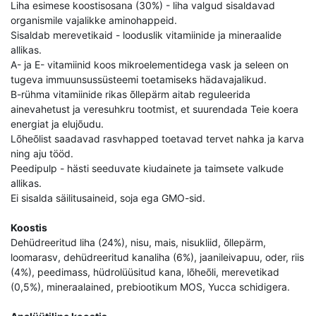
Liha esimese koostisosana (30%) - liha valgud sisaldavad
organismile vajalikke aminohappeid.
Sisaldab merevetikaid - looduslik vitamiinide ja mineraalide
allikas.
A- ja E- vitamiinid koos mikroelementidega vask ja seleen on
tugeva immuunsussüsteemi toetamiseks hädavajalikud.
B-rühma vitamiinide rikas õllepärm aitab reguleerida
ainevahetust ja veresuhkru tootmist, et suurendada Teie koera
energiat ja elujõudu.
Lõheõlist saadavad rasvhapped toetavad tervet nahka ja karva
ning aju tööd.
Peedipulp - hästi seeduvate kiudainete ja taimsete valkude
allikas.
Ei sisalda säilitusaineid, soja ega GMO-sid.
Koostis
Dehüdreeritud liha (24%), nisu, mais, nisukliid, õllepärm,
loomarasv, dehüdreeritud kanaliha (6%), jaanileivapuu, oder, riis
(4%), peedimass, hüdrolüüsitud kana, lõheõli, merevetikad
(0,5%), mineraalained, prebiootikum MOS, Yucca schidigera.