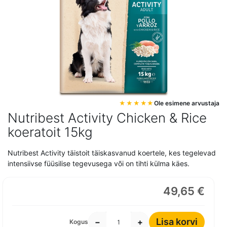
Mine
Ole esimene arvustaja
pildigalerii
Nutribest Activity Chicken & Rice
algusesse
koeratoit 15kg
Nutribest Activity täistoit täiskasvanud koertele, kes tegelevad
intensiivse füüsilise tegevusega või on tihti külma käes.
49,65 €
Lisa korvi
−
+
Kogus