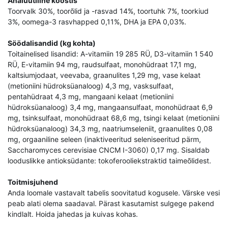
Analüütiline koostis
Toorvalk 30%, toorõlid ja -rasvad 14%, toortuhk 7%, toorkiud
3%, oomega-3 rasvhapped 0,11%, DHA ja EPA 0,03%.
Söödalisandid (kg kohta)
Toitainelised lisandid: A-vitamiin 19 285 RÜ, D3-vitamiin 1 540
RÜ, E-vitamiin 94 mg, raudsulfaat, monohüdraat 17,1 mg,
kaltsiumjodaat, veevaba, graanulites 1,29 mg, vase kelaat
(metioniini hüdroksüanaloog) 4,3 mg, vasksulfaat,
pentahüdraat 4,3 mg, mangaani kelaat (metioniini
hüdroksüanaloog) 3,4 mg, mangaansulfaat, monohüdraat 6,9
mg, tsinksulfaat, monohüdraat 68,6 mg, tsingi kelaat (metioniini
hüdroksüanaloog) 34,3 mg, naatriumseleniit, graanulites 0,08
mg, orgaaniline seleen (inaktiveeritud seleniseeritud pärm,
Saccharomyces cerevisiae CNCM I-3060) 0,17 mg. Sisaldab
looduslikke antioksüdante: tokoferooliekstraktid taimeõlidest.
Toitmisjuhend
Anda loomale vastavalt tabelis soovitatud kogusele. Värske vesi
peab alati olema saadaval. Pärast kasutamist sulgege pakend
kindlalt. Hoida jahedas ja kuivas kohas.