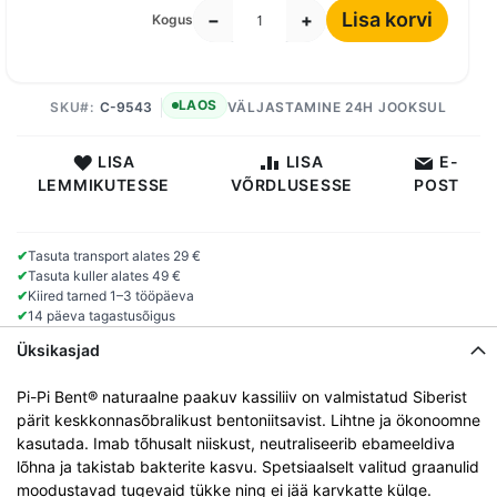
Lisa korvi
−
+
Kogus
LAOS
SKU
C-9543
VÄLJASTAMINE 24H JOOKSUL
LISA
LISA
E-
LEMMIKUTESSE
VÕRDLUSESSE
POST
✔
Tasuta transport alates 29 €
✔
Tasuta kuller alates 49 €
✔
Kiired tarned 1–3 tööpäeva
✔
14 päeva tagastusõigus
Üksikasjad
Pi-Pi Bent® naturaalne paakuv kassiliiv on valmistatud Siberist
pärit keskkonnasõbralikust bentoniitsavist. Lihtne ja ökonoomne
kasutada. Imab tõhusalt niiskust, neutraliseerib ebameeldiva
lõhna ja takistab bakterite kasvu. Spetsiaalselt valitud graanulid
moodustavad tugevaid tükke ning ei jää karvkatte külge.