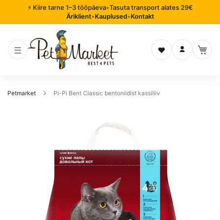
⚡ Kiire tarne 1–3 tööpäeva
•
Tasuta transport alates 29€
Äriklient
•
Kauplused
•
Kontakt
Soovinimekiri
Logi sisse
Petmarket
Pi-Pi Bent Classic bentoniidist kassiliiv
Mine
pildigalerii
lõppu