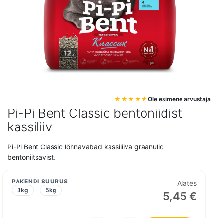
Mine
Ole esimene arvustaja
pildigalerii
Pi-Pi Bent Classic bentoniidist
algusesse
kassiliiv
Pi-Pi Bent Classic lõhnavabad kassiliiva graanulid
bentoniitsavist.
PAKENDI SUURUS
Alates
3kg
5kg
5,45 €